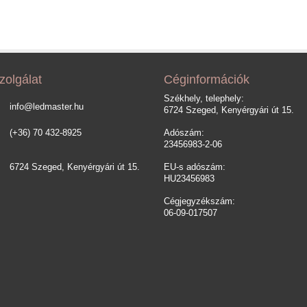
zolgálat
Céginformációk
Székhely, telephely:
info@ledmaster.hu
6724 Szeged, Kenyérgyári út 15.
(+36) 70 432-8925
Adószám:
23456983-2-06
6724 Szeged, Kenyérgyári út 15.
EU-s adószám:
HU23456983
Cégjegyzékszám:
06-09-017507