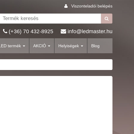
Viszonteladói belépés
(+36) 70 432-8925
info@ledmaster.hu
LED termék
AKCIÓ
Helyiségek
Blog