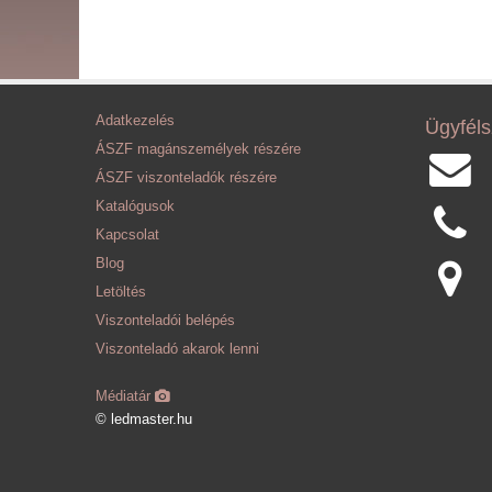
Adatkezelés
Ügyféls
ÁSZF magánszemélyek részére
ÁSZF viszonteladók részére
Katalógusok
Kapcsolat
Blog
Letöltés
Viszonteladói belépés
Viszonteladó akarok lenni
Médiatár
© ledmaster.hu