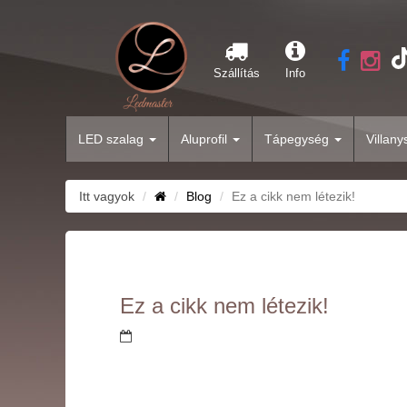
Szállítás
Info
LED szalag
Aluprofil
Tápegység
Villan
Itt vagyok
Blog
Ez a cikk nem létezik!
Ez a cikk nem létezik!