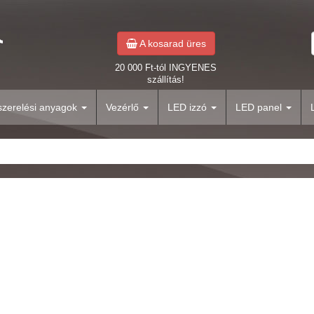
A kosarad üres
20 000 Ft-tól INGYENES
szállítás!
yszerelési anyagok
Vezérlő
LED izzó
LED panel