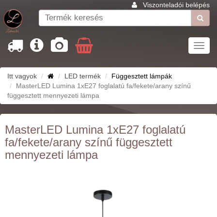
Viszonteladói belépés
Toggl
navig
Itt vagyok
LED termék
Függesztett lámpák
MasterLED Lumina 1xE27 foglalatú fa/fekete/arany színű
függesztett mennyezeti lámpa
MasterLED Lumina 1xE27 foglalatú
fa/fekete/arany színű függesztett
mennyezeti lámpa