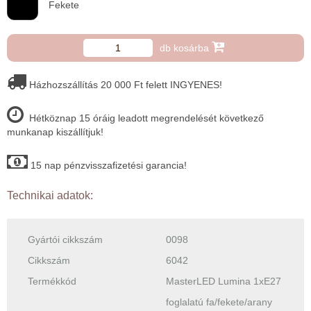
Fekete
db kosárba
Házhozszállítás 20 000 Ft felett INGYENES!
Hétköznap 15 óráig leadott megrendelését következő
munkanap kiszállítjuk!
15 nap pénzvisszafizetési garancia!
Technikai adatok:
Gyártói cikkszám
0098
Cikkszám
6042
Termékkód
MasterLED Lumina 1xE27
foglalatú fa/fekete/arany