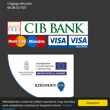
Cégjegyzékszám:
06-09-017507
Weboldalunkon cookie-kat (sütiket) használunk, hogy személyre
Elfogadom!
szóló szolgáltatást nyújthassunk látogatóink részére.
További
információ!