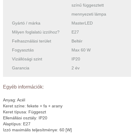
színű függesztett
mennyezeti lámpa
Gyártó / márka
MasterLED
Milyen foglalatú izzóhoz?
E27
Felhasználási terület
Beltér
Fogyasztás
Max 60 W
Vízállósági szint
IP20
Garancia
2 év
Egyéb információk:
Anyag: Acél
Keret színe: fekete + fa + arany
Keret típusa: Függeszt
Ellenállási osztály: IP20
Alaptípus: E27
Izzó maximális teljesítménye: 60 [W]