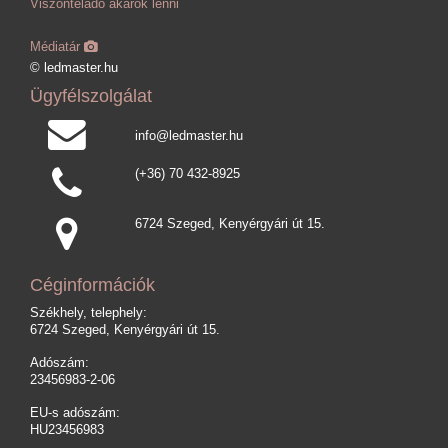
Viszonteladó akarok lenni
Médiatár
© ledmaster.hu
Ügyfélszolgálat
info@ledmaster.hu
(+36) 70 432-8925
6724 Szeged, Kenyérgyári út 15.
Céginformációk
Székhely, telephely:
6724 Szeged, Kenyérgyári út 15.
Adószám:
23456983-2-06
EU-s adószám:
HU23456983