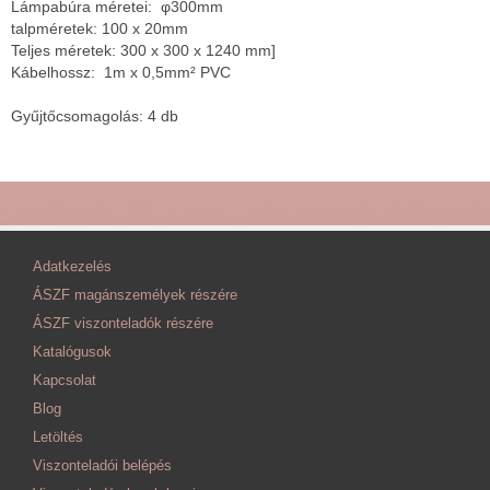
Lámpabúra méretei: φ300mm
talpméretek: 100 x 20mm
Teljes méretek: 300 x 300 x 1240 mm]
Kábelhossz: 1m x 0,5mm² PVC
Gyűjtőcsomagolás: 4 db
Adatkezelés
ÁSZF magánszemélyek részére
ÁSZF viszonteladók részére
Katalógusok
Kapcsolat
Blog
Letöltés
Viszonteladói belépés