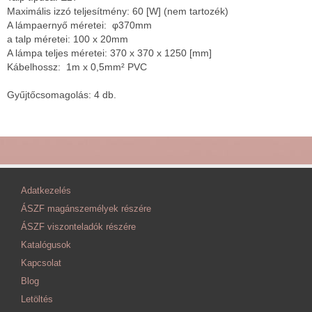
Maximális izzó teljesítmény: 60 [W] (nem tartozék)
A lámpaernyő méretei: φ370mm
a talp méretei: 100 x 20mm
A lámpa teljes méretei: 370 x 370 x 1250 [mm]
Kábelhossz: 1m x 0,5mm² PVC
Gyűjtőcsomagolás: 4 db.
Adatkezelés
ÁSZF magánszemélyek részére
ÁSZF viszonteladók részére
Katalógusok
Kapcsolat
Blog
Letöltés