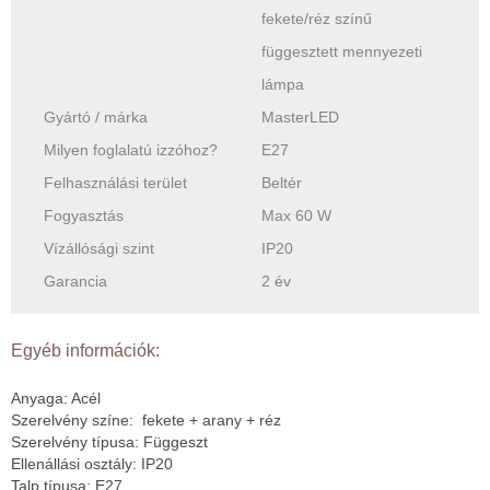
fekete/réz színű
függesztett mennyezeti
lámpa
Gyártó / márka
MasterLED
Milyen foglalatú izzóhoz?
E27
Felhasználási terület
Beltér
Fogyasztás
Max 60 W
Vízállósági szint
IP20
Garancia
2 év
Egyéb információk:
Anyaga: Acél
Szerelvény színe: fekete + arany + réz
Szerelvény típusa: Függeszt
Ellenállási osztály: IP20
Talp típusa: E27