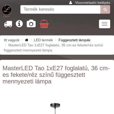
Viszonteladói belépés
Toggl
navig
Itt vagyok
LED termék
Függesztett lámpák
MasterLED Tao 1xE27 foglalatú, 36 cm-es fekete/réz színű
függesztett mennyezeti lámpa
MasterLED Tao 1xE27 foglalatú, 36 cm-
es fekete/réz színű függesztett
mennyezeti lámpa