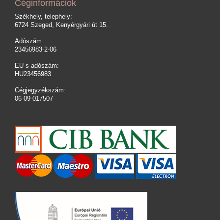
Céginformációk
Székhely, telephely:
6724 Szeged, Kenyérgyári út 15.
Adószám:
23456983-2-06
EU-s adószám:
HU23456983
Cégjegyzékszám:
06-09-017507