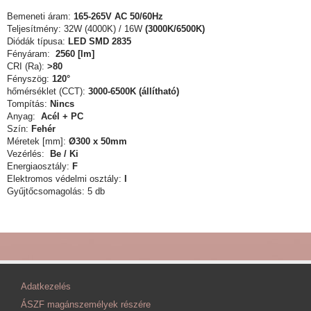
Bemeneti áram:
165-265V AC 50/60Hz
Teljesítmény: 32W (4000K) /
16W
(3000K/6500K)
Diódák típusa:
LED SMD 2835
Fényáram:
2560 [lm]
CRI (Ra):
>80
Fényszög:
120°
hőmérséklet (CCT):
3000-6500K (állítható)
Tompítás:
Nincs
Anyag:
Acél + PC
Szín:
Fehér
Méretek [mm]:
Ø300 x 50mm
Vezérlés:
Be / Ki
Energiaosztály:
F
Elektromos védelmi osztály:
I
Gyűjtőcsomagolás: 5 db
Adatkezelés
ÁSZF magánszemélyek részére