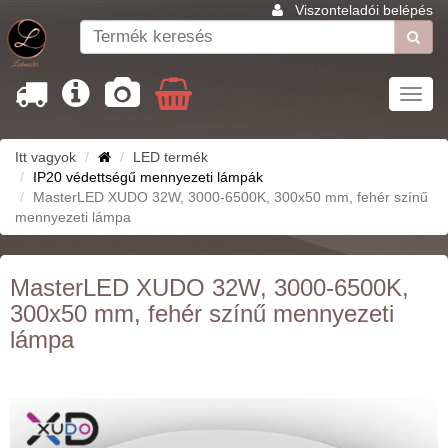
Viszonteladói belépés
Toggl
navig
Itt vagyok
LED termék
IP20 védettségű mennyezeti lámpák
MasterLED XUDO 32W, 3000-6500K, 300x50 mm, fehér színű
mennyezeti lámpa
MasterLED XUDO 32W, 3000-6500K,
300x50 mm, fehér színű mennyezeti
lámpa