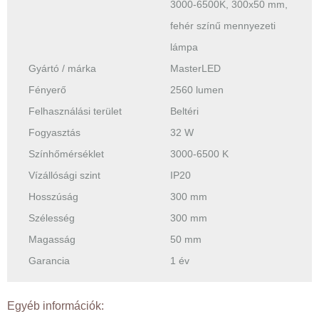
3000-6500K, 300x50 mm,
fehér színű mennyezeti
lámpa
Gyártó / márka
MasterLED
Fényerő
2560 lumen
Felhasználási terület
Beltéri
Fogyasztás
32 W
Színhőmérséklet
3000-6500 K
Vízállósági szint
IP20
Hosszúság
300 mm
Szélesség
300 mm
Magasság
50 mm
Garancia
1 év
Egyéb információk: