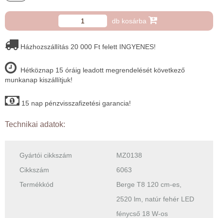
db kosárba
Házhozszállítás 20 000 Ft felett INGYENES!
Hétköznap 15 óráig leadott megrendelését következő
munkanap kiszállítjuk!
15 nap pénzvisszafizetési garancia!
Technikai adatok:
Gyártói cikkszám
MZ0138
Cikkszám
6063
Termékkód
Berge T8 120 cm-es,
2520 lm, natúr fehér LED
fénycső 18 W-os