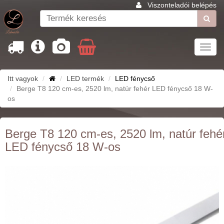
Viszonteladói belépés
Toggl
navig
Itt vagyok
LED termék
LED fénycső
Berge T8 120 cm-es, 2520 lm, natúr fehér LED fénycső 18 W-
os
Berge T8 120 cm-es, 2520 lm, natúr fehé
LED fénycső 18 W-os