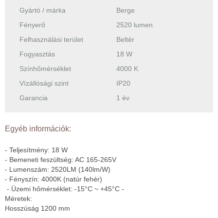
Gyártó / márka
Berge
Fényerő
2520 lumen
Felhasználási terület
Beltér
Fogyasztás
18 W
Színhőmérséklet
4000 K
Vízállósági szint
IP20
Garancia
1 év
Egyéb információk:
- Teljesítmény: 18 W
- Bemeneti feszültség: AC 165-265V
- Lumenszám: 2520LM (140lm/W)
- Fényszín: 4000K (natúr fehér)
- Üzemi hőmérséklet: -15°C ~ +45°C -
Méretek:
Hosszúság 1200 mm