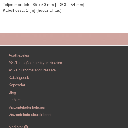
Teljes méretek: 65 x 50 mm [ : Ø 3 x 54 mm]
Kábelhossz: 1 [m] (hossz állítás)
Adatkezelés
ÁSZF magánszemélyek részére
ÁSZF viszonteladók részére
Katalógusok
Kapcsolat
Blog
Letöltés
Viszonteladói belépés
Viszonteladó akarok lenni
Médiatár