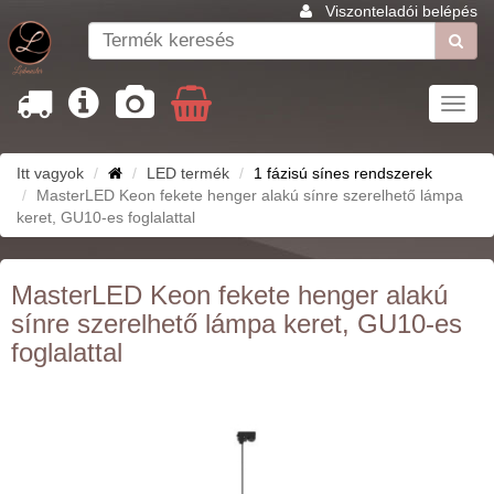
Viszonteladói belépés
Toggl
navig
Itt vagyok
LED termék
1 fázisú sínes rendszerek
MasterLED Keon fekete henger alakú sínre szerelhető lámpa
keret, GU10-es foglalattal
MasterLED Keon fekete henger alakú
sínre szerelhető lámpa keret, GU10-es
foglalattal