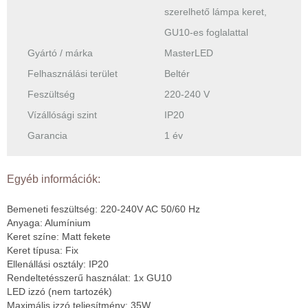
szerelhető lámpa keret,
GU10-es foglalattal
Gyártó / márka
MasterLED
Felhasználási terület
Beltér
Feszültség
220-240 V
Vízállósági szint
IP20
Garancia
1 év
Egyéb információk:
Bemeneti feszültség: 220-240V AC 50/60 Hz
Anyaga: Alumínium
Keret színe: Matt fekete
Keret típusa: Fix
Ellenállási osztály: IP20
Rendeltetésszerű használat: 1x GU10
LED izzó (nem tartozék)
Maximális izzó teljesítmény: 35W