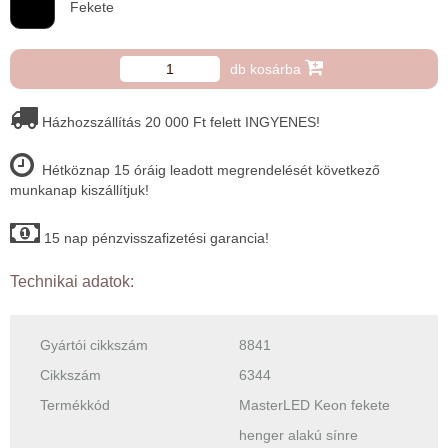
Fekete
db kosárba
Házhozszállítás 20 000 Ft felett INGYENES!
Hétköznap 15 óráig leadott megrendelését következő
munkanap kiszállítjuk!
15 nap pénzvisszafizetési garancia!
Technikai adatok:
Gyártói cikkszám
8841
Cikkszám
6344
Termékkód
MasterLED Keon fekete
henger alakú sínre