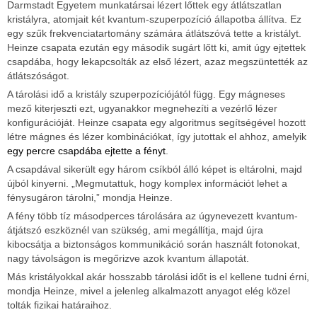
Darmstadt Egyetem munkatársai lézert lőttek egy átlátszatlan
kristályra, atomjait két kvantum-szuperpozíció állapotba állítva. Ez
egy szűk frekvenciatartomány számára átlátszóvá tette a kristályt.
Heinze csapata ezután egy második sugárt lőtt ki, amit úgy ejtettek
csapdába, hogy lekapcsolták az első lézert, azaz megszüntették az
átlátszóságot.
A tárolási idő a kristály szuperpozíciójától függ. Egy mágneses
mező kiterjeszti ezt, ugyanakkor megnehezíti a vezérlő lézer
konfigurációját. Heinze csapata egy algoritmus segítségével hozott
létre mágnes és lézer kombinációkat, így jutottak el ahhoz, amelyik
egy percre csapdába ejtette a fényt
.
A csapdával sikerült egy három csíkból álló képet is eltárolni, majd
újból kinyerni. „Megmutattuk, hogy komplex információt lehet a
fénysugáron tárolni,” mondja Heinze.
A fény több tíz másodperces tárolására az úgynevezett kvantum-
átjátszó eszköznél van szükség, ami megállítja, majd újra
kibocsátja a biztonságos kommunikáció során használt fotonokat,
nagy távolságon is megőrizve azok kvantum állapotát.
Más kristályokkal akár hosszabb tárolási időt is el kellene tudni érni,
mondja Heinze, mivel a jelenleg alkalmazott anyagot elég közel
tolták fizikai határaihoz.