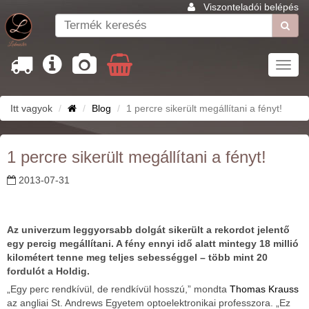
Viszonteladói belépés
Toggl
navig
Itt vagyok
Blog
1 percre sikerült megállítani a fényt!
1 percre sikerült megállítani a fényt!
2013-07-31
Az univerzum leggyorsabb dolgát sikerült a rekordot jelentő
egy percig megállítani.
A fény ennyi idő alatt mintegy 18 millió
kilométert tenne meg teljes sebességgel – több mint 20
fordulót a Holdig.
„Egy perc rendkívül, de rendkívül hosszú,” mondta
Thomas Krauss
az angliai St. Andrews Egyetem optoelektronikai professzora. „Ez