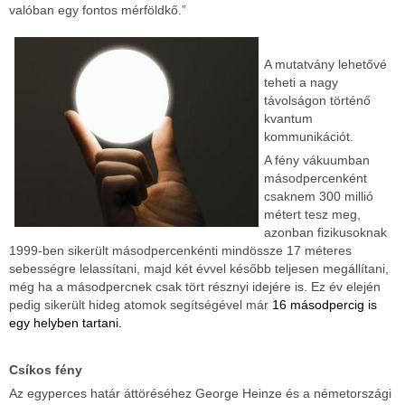
valóban egy fontos mérföldkő.”
A mutatvány lehetővé
teheti a nagy
távolságon történő
kvantum
kommunikációt.
A fény vákuumban
másodpercenként
csaknem 300 millió
métert tesz meg,
azonban fizikusoknak
1999-ben sikerült másodpercenkénti mindössze 17 méteres
sebességre lelassítani, majd két évvel később teljesen megállítani,
még ha a másodpercnek csak tört résznyi idejére is. Ez év elején
pedig sikerült hideg atomok segítségével már
16 másodpercig is
egy helyben tartani.
Csíkos fény
Az egyperces határ áttöréséhez George Heinze és a németországi