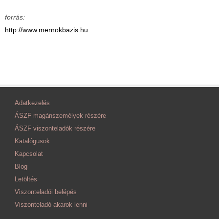
forrás:
http://www.mernokbazis.hu
Adatkezelés
ÁSZF magánszemélyek részére
ÁSZF viszonteladók részére
Katalógusok
Kapcsolat
Blog
Letöltés
Viszonteladói belépés
Viszonteladó akarok lenni