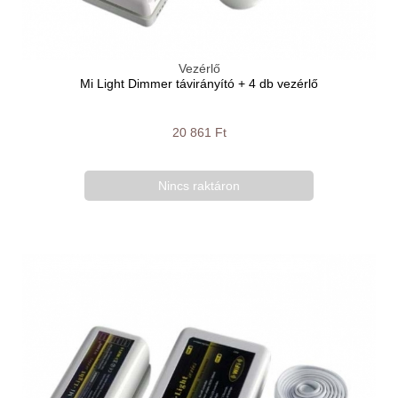
Vezérlő
Mi Light Dimmer távirányító + 4 db vezérlő
20 861 Ft
Nincs raktáron