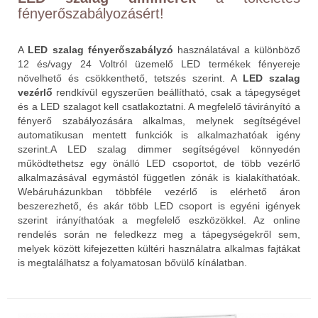
fényerőszabályozásért!
A
LED szalag fényerőszabályzó
használatával a különböző
12 és/vagy 24 Voltról üzemelő LED termékek fényereje
növelhető és csökkenthető, tetszés szerint. A
LED szalag
vezérlő
rendkívül egyszerűen beállítható, csak a tápegységet
és a LED szalagot kell csatlakoztatni. A megfelelő távirányító a
fényerő szabályozására alkalmas, melynek segítségével
automatikusan mentett funkciók is alkalmazhatóak igény
szerint.A LED szalag dimmer segítségével könnyedén
működtethetsz egy önálló LED csoportot, de több vezérlő
alkalmazásával egymástól független zónák is kialakíthatóak.
Webáruházunkban többféle vezérlő is elérhető áron
beszerezhető, és akár több LED csoport is egyéni igények
szerint irányíthatóak a megfelelő eszközökkel. Az online
rendelés során ne feledkezz meg a tápegységekről sem,
melyek között kifejezetten kültéri használatra alkalmas fajtákat
is megtalálhatsz a folyamatosan bővülő kínálatban.