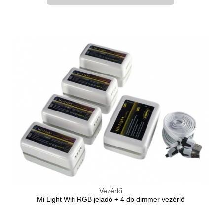
Vezérlő
Mi Light Wifi RGB jeladó + 4 db dimmer vezérlő