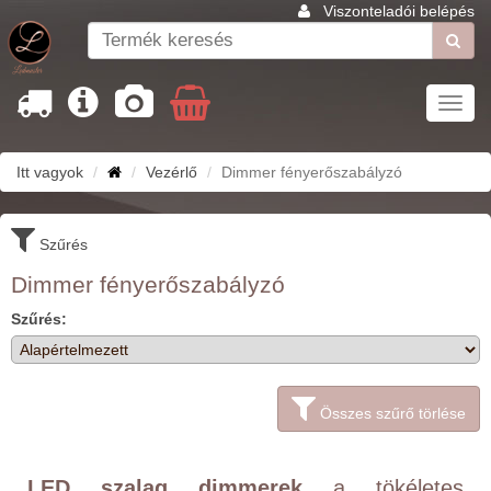
Viszonteladói belépés
Toggl
navig
Itt vagyok
Vezérlő
Dimmer fényerőszabályzó
Szűrés
Dimmer fényerőszabályzó
Szűrés:
Összes szűrő törlése
LED szalag dimmerek
a tökéletes