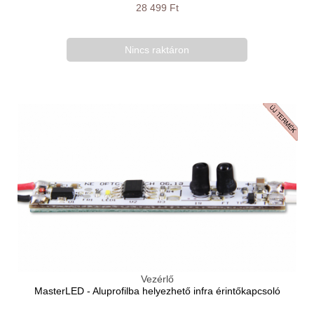
28 499 Ft
Nincs raktáron
Vezérlő
MasterLED - Aluprofilba helyezhető infra érintőkapcsoló