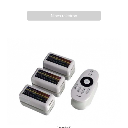
Nincs raktáron
Vezérlő