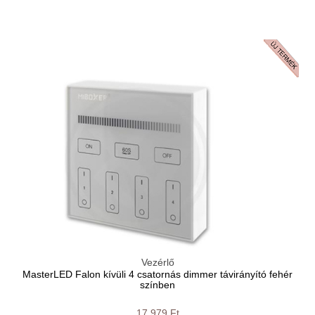
Vezérlő
MasterLED Falon kívüli 4 csatornás dimmer távirányító fehér
színben
17 979 Ft