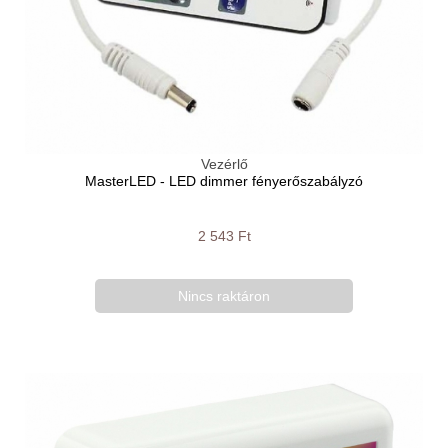
Vezérlő
MasterLED - LED dimmer fényerőszabályzó
2 543 Ft
Nincs raktáron