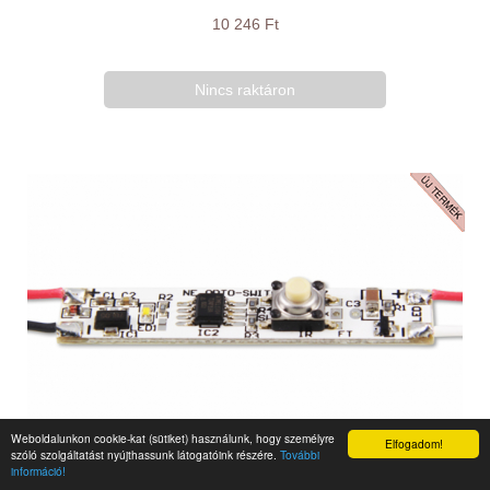
10 246 Ft
Nincs raktáron
Weboldalunkon cookie-kat (sütiket) használunk, hogy személyre
Elfogadom!
Vezérlő
szóló szolgáltatást nyújthassunk látogatóink részére.
További
MasterLED - Aluprofilba helyezhető nyomógombos
információ!
érintőkapcsoló