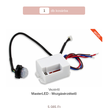
Vezérlő
MasterLED - Mozgásérzékelő
5 085 Ft