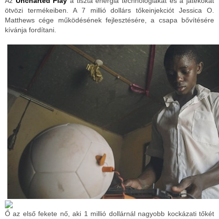
Az
Uncharted Play
a tiszta energia technológiákat és a játékokat
ötvözi termékeiben. A 7 millió dollárs tőkeinjekciót Jessica O.
Matthews cége működésének fejlesztésére, a csapa bővítésére
kívánja fordítani.
Ő az első fekete nő, aki 1 millió dollárnál nagyobb kockázati tőkét