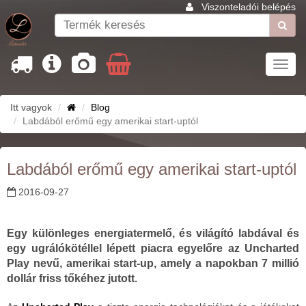
Viszonteladói belépés
Toggl
navig
Itt vagyok
Blog
Labdából erőmű egy amerikai start-uptól
Labdából erőmű egy amerikai start-uptól
2016-09-27
Egy különleges energiatermelő, és világító labdával és
egy ugrálókötéllel lépett piacra egyelőre az Uncharted
Play nevű, amerikai start-up, amely a napokban 7 millió
dollár friss tőkéhez jutott.