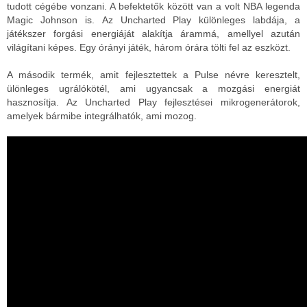
tudott cégébe vonzani. A befektetők között van a volt NBA legenda
Magic Johnson is.
Az Uncharted Play különleges labdája, a
játékszer forgási energiáját alakítja árammá, amellyel azután
világítani képes. Egy órányi játék, három órára tölti fel az eszközt.
A második termék, amit fejlesztettek a Pulse névre keresztelt,
ülönleges ugrálókötél, ami ugyancsak a mozgási energiát
hasznosítja. Az Uncharted Play fejlesztései mikrogenerátorok,
amelyek bármibe integrálhatók, ami mozog.