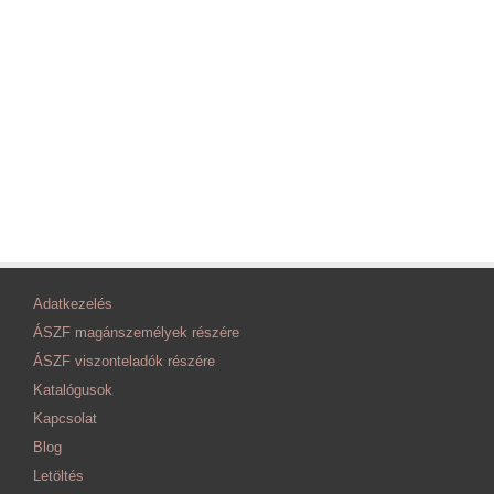
Adatkezelés
ÁSZF magánszemélyek részére
ÁSZF viszonteladók részére
Katalógusok
Kapcsolat
Blog
Letöltés