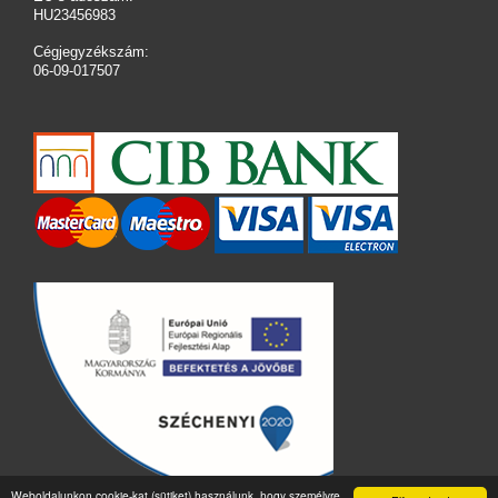
HU23456983
Cégjegyzékszám:
06-09-017507
Weboldalunkon cookie-kat (sütiket) használunk, hogy személyre