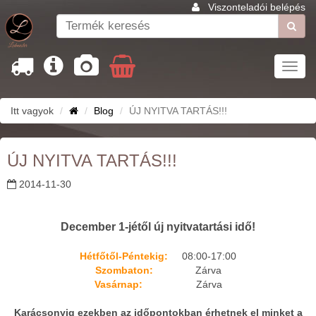
Viszonteladói belépés
Toggl
navig
Itt vagyok
Blog
ÚJ NYITVA TARTÁS!!!
ÚJ NYITVA TARTÁS!!!
2014-11-30
December 1-jétől új nyitvatartási idő!
Hétfőtől-Péntekig:
08:00-17:00
Szombaton:
Zárva
Vasárnap:
Zárva
Karácsonyig ezekben az időpontokban érhetnek el minket a