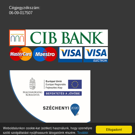
Cégjegyzékszám:
06-09-017507
Weboldalunkon cookie-kat (sütiket) használunk, hogy személyre
Elfogadom!
szóló szolgáltatást nyújthassunk látogatóink részére.
További