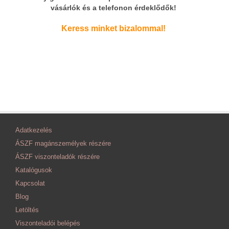
vásárlók és a telefonon érdeklődők!
Keress minket bizalommal!
Adatkezelés
ÁSZF magánszemélyek részére
ÁSZF viszonteladók részére
Katalógusok
Kapcsolat
Blog
Letöltés
Viszonteladói belépés