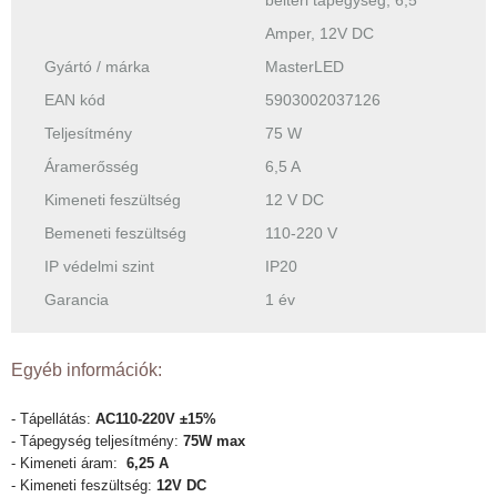
beltéri tápegység, 6,5
Amper, 12V DC
Gyártó / márka
MasterLED
EAN kód
5903002037126
Teljesítmény
75 W
Áramerősség
6,5 A
Kimeneti feszültség
12 V DC
Bemeneti feszültség
110-220 V
IP védelmi szint
IP20
Garancia
1 év
Egyéb információk:
- Tápellátás:
AC110-220V ±15%
- Tápegység teljesítmény:
75W max
- Kimeneti áram:
6,25 A
- Kimeneti feszültség:
12V DC