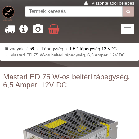
Viszonteladói belépés
Toggl
navig
Itt vagyok
Tápegység
LED tápegység 12 VDC
MasterLED 75 W-os beltéri tápegység, 6,5 Amper, 12V DC
MasterLED 75 W-os beltéri tápegység,
6,5 Amper, 12V DC