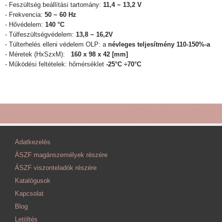
- Feszültség beállítási tartomány:
11,4 ~ 13,2 V
- Frekvencia:
50 ~ 60 Hz
- Hővédelem:
140 °C
- Túlfeszültségvédelem:
13,8 ~ 16,2V
- Túlterhelés elleni védelem OLP: a
névleges teljesítmény 110-150%-a
- Méretek (HxSzxM):
160 x 98 x 42 [mm]
- Működési feltételek: hőmérséklet
-25°C ÷70°C
Adatkezelés
ÁSZF magánszemélyek részére
ÁSZF viszonteladók részére
Katalógusok
Kapcsolat
Blog
Letöltés