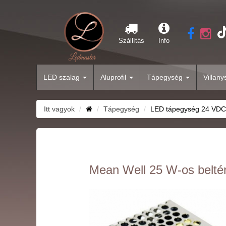
Szállítás
Info
LED szalag
Aluprofil
Tápegység
Villan
Itt vagyok
Tápegység
LED tápegység 24 VDC
Mean Well 25 W-os belté