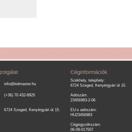
zolgálat
Céginformációk
Székhely, telephely:
info@ledmaster.hu
6724 Szeged, Kenyérgyári út 15.
(+36) 70 432-8925
Adószám:
23456983-2-06
6724 Szeged, Kenyérgyári út 15.
EU-s adószám:
HU23456983
Cégjegyzékszám:
06-09-017507