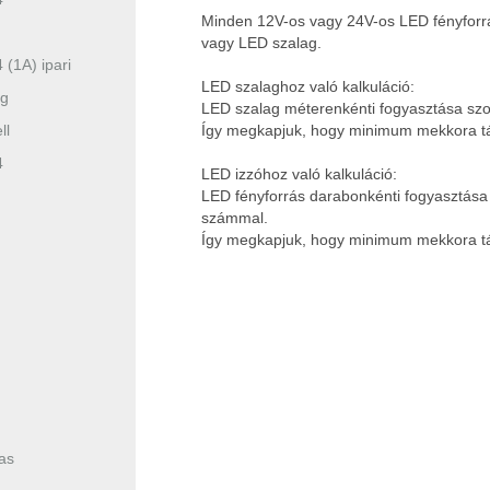
Minden 12V-os vagy 24V-os LED fényforrá
vagy LED szalag.
(1A) ipari
LED szalaghoz való kalkuláció:
ég
LED szalag méterenkénti fogyasztása szo
ll
Így megkapjuk, hogy minimum mekkora t
4
LED izzóhoz való kalkuláció:
LED fényforrás darabonkénti fogyasztása
számmal.
Így megkapjuk, hogy minimum mekkora t
as