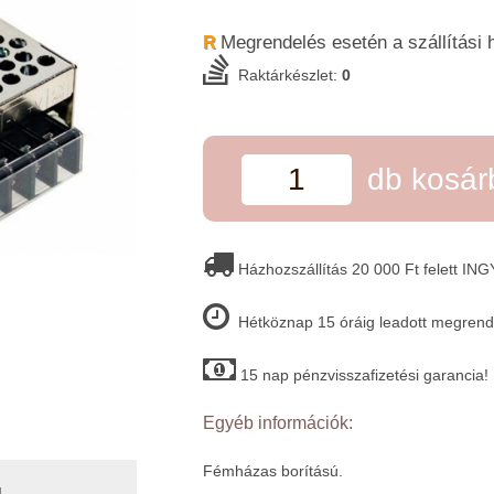
Megrendelés esetén a szállítási 
R
Raktárkészlet:
0
db kosá
Házhozszállítás 20 000 Ft felett IN
Hétköznap 15 óráig leadott megrende
15 nap pénzvisszafizetési garancia!
Egyéb információk:
Fémházas borítású.
4