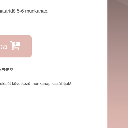
határidő 5-6 ​munkanap.
rba
GYENES!
lését következő munkanap kiszállítjuk!