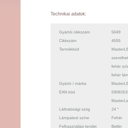
Technikai adatok:
Gyártói cikkszám
5049
Cikkszám
4555
Termékkód
MasterLE
szerelhe
fehér sz
fehér lá
Gyártó / márka
MasterL
EAN kód
5908263
MasterL
Láthatósági szög
24 °
Lámpatest színe
Fehér
Felhasználási terület
Beltér