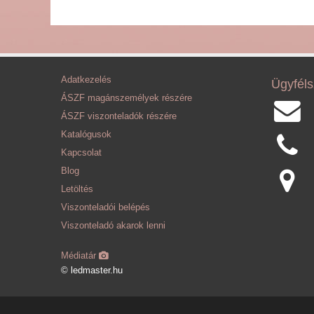
Adatkezelés
Ügyféls
ÁSZF magánszemélyek részére
ÁSZF viszonteladók részére
Katalógusok
Kapcsolat
Blog
Letöltés
Viszonteladói belépés
Viszonteladó akarok lenni
Médiatár
© ledmaster.hu