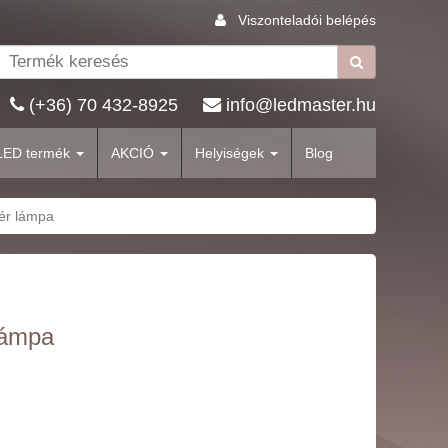
Viszonteladói belépés
(+36) 70 432-8925
info@ledmaster.hu
LED termék
AKCIÓ
Helyiségek
Blog
hér lámpa
lámpa