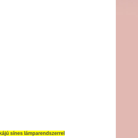
kájú sínes lámparendszerrel