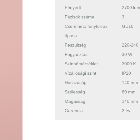
Fényerő
2700 lu
Fázisok száma
3
Cserélhető fényforrás
GU10
típusa
Feszültség
220-240
Fogyasztás
30 W
Színhőmérséklet
3000 K
Vízállósági szint
IP20
Hosszúság
140 mm
Szélesség
80 mm
Magasság
140 mm
Garancia
2 év