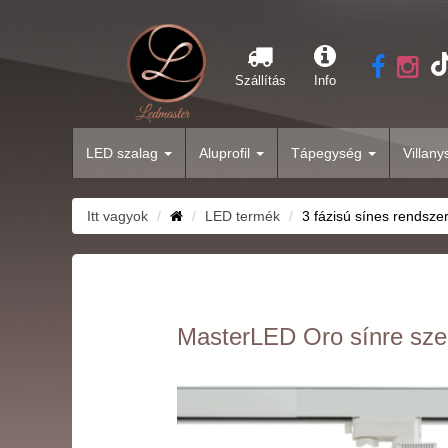
Szállítás
Info
LED szalag
Aluprofil
Tápegység
Villan
Itt vagyok
LED termék
3 fázisú sínes rendsze
MasterLED Oro sínre szer