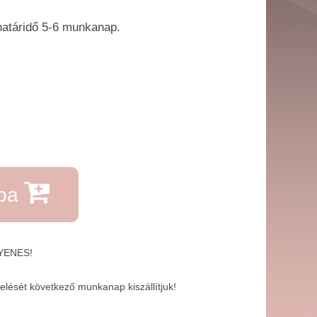
határidő 5-6 ​munkanap.
rba
GYENES!
lését következő munkanap kiszállítjuk!