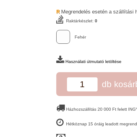
Megrendelés esetén a szállítási 
R
Raktárkészlet:
0
Fehér
Használati útmutató letöltése
db kosá
Házhozszállítás 20 000 Ft felett IN
Hétköznap 15 óráig leadott megrende