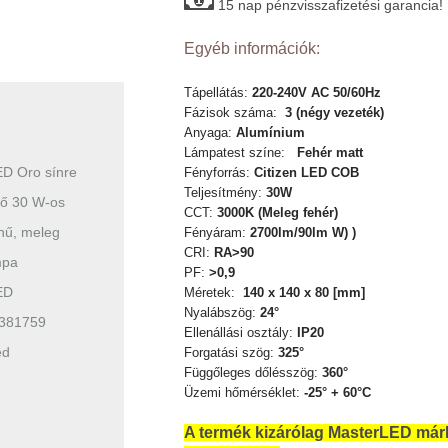
15 nap pénzvisszafizetési garancia!
Egyéb információk:
Tápellátás:
220-240V AC 50/60Hz
Fázisok száma:
3 (négy vezeték)
Anyaga:
Alumínium
Lámpatest színe:
Fehér matt
D Oro sínre
Fényforrás:
Citizen LED COB
Teljesítmény:
30W
tő 30 W-os
CCT:
3000K (Meleg fehér)
ínű, meleg
Fényáram:
2700lm/90lm W) )
CRI:
RA>90
mpa
PF:
>0,9
ED
Méretek:
140 x 140 x 80 [mm]
Nyalábszög:
24°
381759
Ellenállási osztály:
IP20
ed
Forgatási szög:
325°
Függőleges dőlésszög:
360°
Üzemi hőmérséklet:
-25° + 60°C
A termék kizárólag MasterLED már