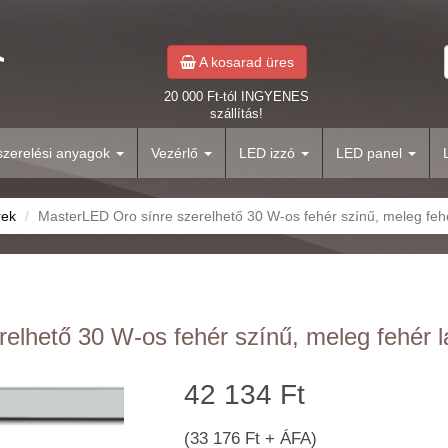
A kosarad üres
20 000 Ft-tól INGYENES
szállítás!
yszerelési anyagok
Vezérlő
LED izzó
LED panel
rek
MasterLED Oro sínre szerelhető 30 W-os fehér színű, meleg fe
elhető 30 W-os fehér színű, meleg fehér 
42 134 Ft
(33 176 Ft + ÁFA)