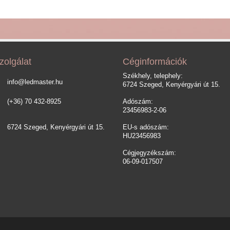
zolgálat
Céginformációk
Székhely, telephely:
info@ledmaster.hu
6724 Szeged, Kenyérgyári út 15.
(+36) 70 432-8925
Adószám:
23456983-2-06
6724 Szeged, Kenyérgyári út 15.
EU-s adószám:
HU23456983
Cégjegyzékszám:
06-09-017507