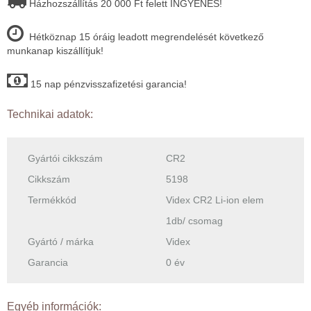
Házhozszállítás 20 000 Ft felett INGYENES!
Hétköznap 15 óráig leadott megrendelését következő
munkanap kiszállítjuk!
15 nap pénzvisszafizetési garancia!
Technikai adatok:
Gyártói cikkszám
CR2
Cikkszám
5198
Termékkód
Videx CR2 Li-ion elem
1db/ csomag
Gyártó / márka
Videx
Garancia
0 év
Egyéb információk: