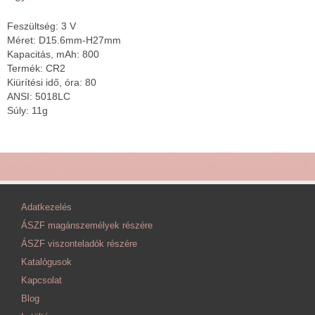
Feszültség: 3 V
Méret: D15.6mm-H27mm
Kapacitás, mAh: 800
Termék: CR2
Kiürítési idő, óra: 80
ANSI: 5018LC
Súly: 11g
Adatkezelés
ÁSZF magánszemélyek részére
ÁSZF viszonteladók részére
Katalógusok
Kapcsolat
Blog