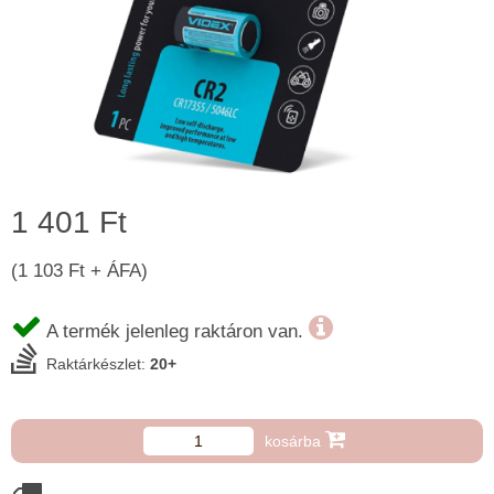
1 401 Ft
(1 103 Ft + ÁFA)
A termék jelenleg raktáron van.
Raktárkészlet:
20+
kosárba