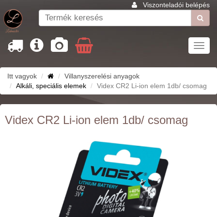
Viszonteladói belépés
Toggl
navig
Itt vagyok
Villanyszerelési anyagok
Alkáli, speciális elemek
Videx CR2 Li-ion elem 1db/ csomag
Videx CR2 Li-ion elem 1db/ csomag