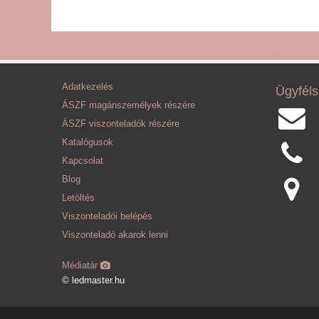
Adatkezelés
Ügyféls
ÁSZF magánszemélyek részére
ÁSZF viszonteladók részére
Katalógusok
Kapcsolat
Blog
Letöltés
Viszonteladói belépés
Viszonteladó akarok lenni
Médiatár
© ledmaster.hu