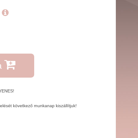
.
a
GYENES!
lését következő munkanap kiszállítjuk!