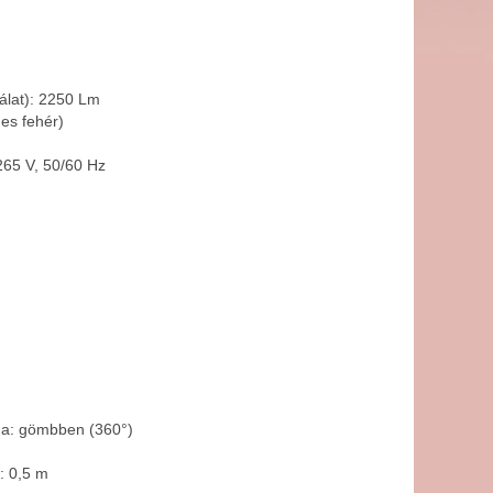
álat): 2250 Lm
es fehér)
265 V, 50/60 Hz
ma: gömbben (360°)
l: 0,5 m