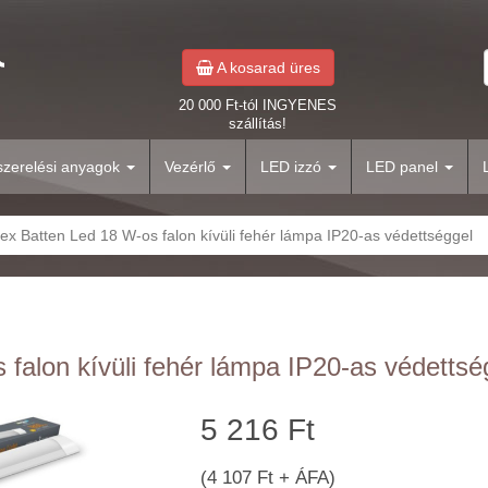
A kosarad üres
20 000 Ft-tól INGYENES
szállítás!
yszerelési anyagok
Vezérlő
LED izzó
LED panel
ex Batten Led 18 W-os falon kívüli fehér lámpa IP20-as védettséggel
falon kívüli fehér lámpa IP20-as védettsé
5 216 Ft
(4 107 Ft + ÁFA)