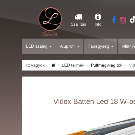
Szállítás
Info
LED szalag
Aluprofil
Tápegység
Villan
Itt vagyok
LED termék
Pultmegvilágítók
Vid
Videx Batten Led 18 W-os 