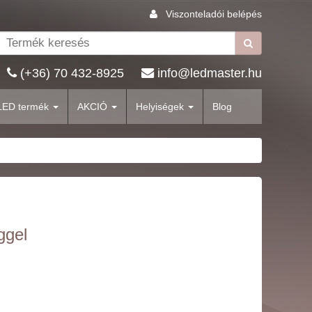
Viszonteladói belépés
(+36) 70 432-8925
info@ledmaster.hu
LED termék
AKCIÓ
Helyiségek
Blog
ggel