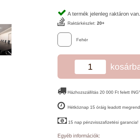
A termék jelenleg raktáron van
Raktárkészlet:
20+
Fehér
kosárb
Házhozszállítás 20 000 Ft felett IN
Hétköznap 15 óráig leadott megrende
15 nap pénzvisszafizetési garancia!
Egyéb információk: