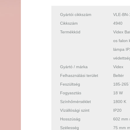
Gyártói cikkszám
VLE-BN-
Cikkszám
4940
Termékkód
Videx Ba
os falon 
lámpa IP
védettsé
Gyártó / márka
Videx
Felhasználási terület
Beltér
Feszültség
185-265
Fogyasztás
18 W
Színhőmérséklet
1800 K
Vízállósági szint
IP20
Hosszúság
602 mm
Szélesség
75 mm 