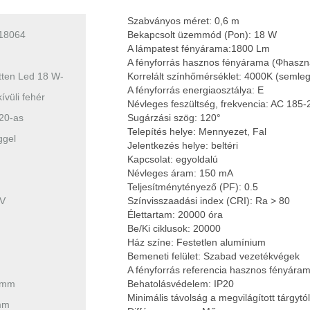
Szabványos méret: 0,6 m
18064
Bekapcsolt üzemmód (Pon): 18 W
A lámpatest fényárama:1800 Lm
A fényforrás hasznos fényárama (Φhaszn
tten Led 18 W-
Korrelált színhőmérséklet: 4000K (semleg
A fényforrás energiaosztálya: E
kívüli fehér
Névleges feszültség, frekvencia: AC 185-
20-as
Sugárzási szög: 120°
Telepítés helye: Mennyezet, Fal
ggel
Jelentkezés helye: beltéri
Kapcsolat: egyoldalú
Névleges áram: 150 mA
Teljesítménytényező (PF): 0.5
 V
Színvisszaadási index (CRI): Ra > 80
Élettartam: 20000 óra
Be/Ki ciklusok: 20000
Ház színe: Festetlen alumínium
Bemeneti felület: Szabad vezetékvégek
A fényforrás referencia hasznos fényára
 mm
Behatolásvédelem: IP20
Minimális távolság a megvilágított tárgytó
mm