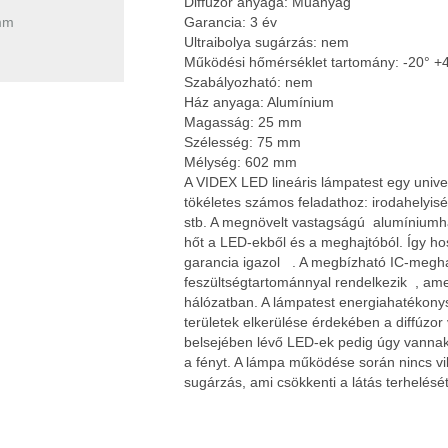
Diffúzor anyaga: Műanyag
mm
Garancia: 3 év
Ultraibolya sugárzás: nem
Működési hőmérséklet tartomány: -20° +
Szabályozható: nem
Ház anyaga: Alumínium
Magasság: 25 mm
Szélesség: 75 mm
Mélység: 602 mm
A VIDEX LED lineáris lámpatest egy unive
tökéletes számos feladathoz: irodahelyisé
stb. A megnövelt vastagságú alumíniumhá
hőt a LED-ekből és a meghajtóból. Így hos
garancia igazol . A megbízható IC-megha
feszültségtartománnyal rendelkezik , amely
hálózatban. A lámpatest energiahatékonys
területek elkerülése érdekében a diffúzor
belsejében lévő LED-ek pedig úgy vannak
a fényt. A lámpa működése során nincs vib
sugárzás, ami csökkenti a látás terhelés