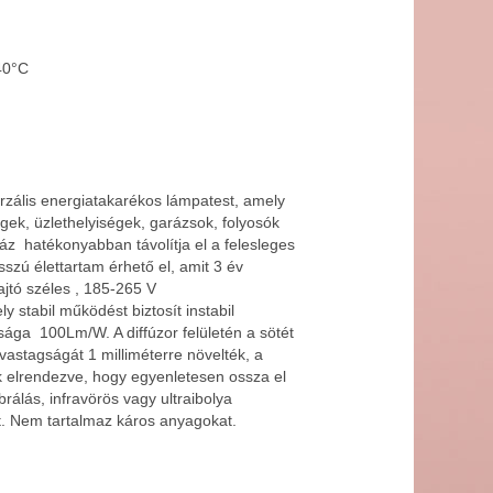
40°C
rzális energiatakarékos lámpatest, amely
gek, üzlethelyiségek, garázsok, folyosók
z hatékonyabban távolítja el a felesleges
szú élettartam érhető el, amit 3 év
jtó széles , 185-265 V
 stabil működést biztosít instabil
ága 100Lm/W. A diffúzor felületén a sötét
 vastagságát 1 milliméterre növelték, a
 elrendezve, hogy egyenletesen ossza el
rálás, infravörös vagy ultraibolya
ét. Nem tartalmaz káros anyagokat.