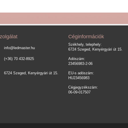
zolgálat
Céginformációk
Székhely, telephely:
info@ledmaster.hu
6724 Szeged, Kenyérgyári út 15.
(+36) 70 432-8925
Adószám:
23456983-2-06
6724 Szeged, Kenyérgyári út 15.
EU-s adószám:
HU23456983
Cégjegyzékszám:
06-09-017507