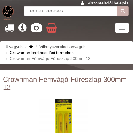
Viszonteladói belépés
Toggl
navig
Itt vagyok
Villanyszerelési anyagok
Crownman barkácsolási termékek
Crownman Fémvágó Fűrészlap 300mm 12
Crownman Fémvágó Fűrészlap 300mm
12