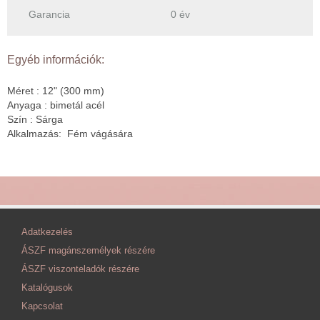
Garancia
0 év
Egyéb információk:
Méret : 12" (300 mm)
Anyaga : bimetál acél
Szín : Sárga
Alkalmazás: Fém vágására
Adatkezelés
ÁSZF magánszemélyek részére
ÁSZF viszonteladók részére
Katalógusok
Kapcsolat