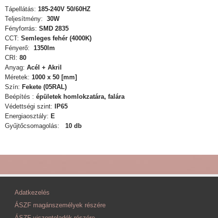
Tápellátás:
185-240V 50/60HZ
Teljesítmény:
30W
Fényforrás:
SMD 2835
CCT:
Semleges fehér (4000K)
Fényerő:
1350lm
CRI:
80
Anyag:
Acél + Akril
Méretek:
1000 x 50 [mm]
Szín:
Fekete (05RAL)
Beépítés :
épületek homlokzatára, falára
Védettségi szint:
IP65
Energiaosztály:
E
Gyűjtőcsomagolás:
10 db
Adatkezelés
ÁSZF magánszemélyek részére
ÁSZF viszonteladók részére