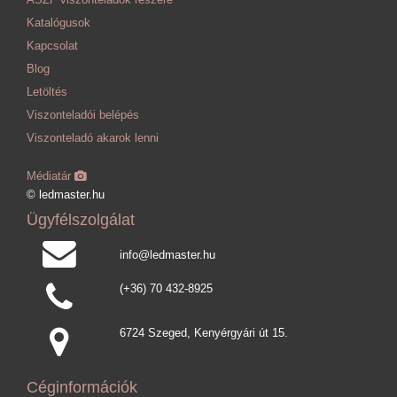
Katalógusok
Kapcsolat
Blog
Letöltés
Viszonteladói belépés
Viszonteladó akarok lenni
Médiatár
© ledmaster.hu
Ügyfélszolgálat
info@ledmaster.hu
(+36) 70 432-8925
6724 Szeged, Kenyérgyári út 15.
Céginformációk