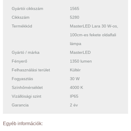
Gyártói cikkszám
1565
Cikkszám
5280
Termékkód
MasterLED Lara 30 W-os,
100cm-es fekete oldalfali
lámpa
Gyártó / márka
MasterLED
Fényerő
1350 lumen
Felhasználási terület
Kültér
Fogyasztás
30 W
Színhőmérséklet
4000 K
Vízállósági szint
IP65
Garancia
2 év
Egyéb információk: