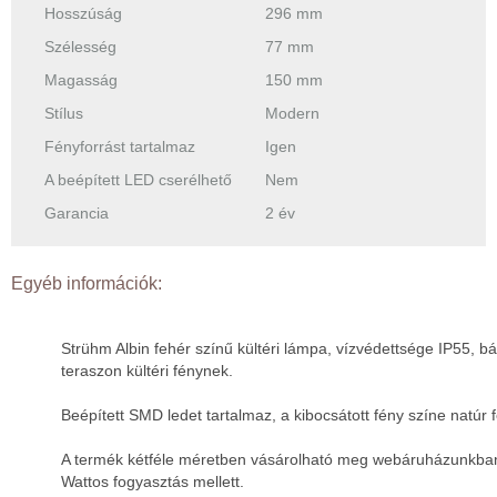
Hosszúság
296 mm
Szélesség
77 mm
Magasság
150 mm
Stílus
Modern
Fényforrást tartalmaz
Igen
A beépített LED cserélhető
Nem
Garancia
2 év
Egyéb információk:
Strühm Albin fehér színű kültéri lámpa, vízvédettsége IP55, b
teraszon kültéri fénynek.
Beépített SMD ledet tartalmaz, a kibocsátott fény színe natúr 
A termék kétféle méretben vásárolható meg webáruházunkban
Wattos fogyasztás mellett.