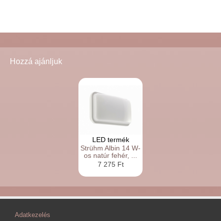
Hozzá ajánljuk
LED termék
Strühm Albin 14 W-
os natúr fehér, ...
7 275 Ft
Adatkezelés