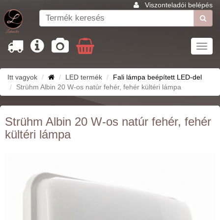
Viszonteladói belépés
Toggl
navig
Itt vagyok
LED termék
Fali lámpa beépített LED-del
Strühm Albin 20 W-os natúr fehér, fehér kültéri lámpa
Strühm Albin 20 W-os natúr fehér, fehér
kültéri lámpa