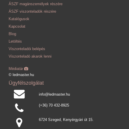
ÁSZF magánszemélyek részére
ÁSZF viszonteladók részére
Katalógusok
Kapcsolat
Blog
Letöltés
Viszonteladói belépés
Viszonteladó akarok lenni
Médiatár
© ledmaster.hu
Ügyfélszolgálat
info@ledmaster.hu
(+36) 70 432-8925
6724 Szeged, Kenyérgyári út 15.