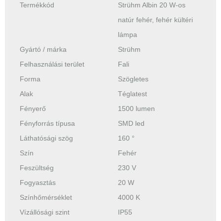
Termékkód
Strühm Albin 20 W-os
natúr fehér, fehér kültéri
lámpa
Gyártó / márka
Strühm
Felhasználási terület
Fali
Forma
Szögletes
Alak
Téglatest
Fényerő
1500 lumen
Fényforrás típusa
SMD led
Láthatósági szög
160 °
Szín
Fehér
Feszültség
230 V
Fogyasztás
20 W
Színhőmérséklet
4000 K
Vízállósági szint
IP55