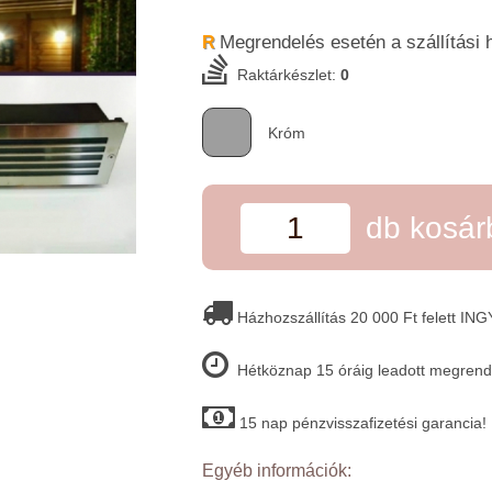
Megrendelés esetén a szállítási 
R
Raktárkészlet:
0
Króm
db kosá
Házhozszállítás 20 000 Ft felett IN
Hétköznap 15 óráig leadott megrende
15 nap pénzvisszafizetési garancia!
Egyéb információk: