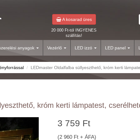
A kosarad üres
20 000 Ft-tól INGYENES
szállítás!
yszerelési anyagok
Vezérlő
LED izzó
LED panel
ényforrással
LEDmaster Oldalfalba süllyeszthető, króm kerti lámpate
yeszthető, króm kerti lámpatest, cserélhet
3 759 Ft
(2 960 Ft + ÁFA)