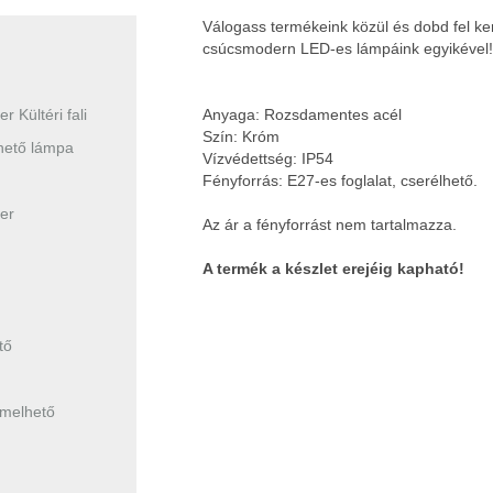
Válogass termékeink közül és dobd fel ke
csúcsmodern LED-es lámpáink egyikéve
 Kültéri fali
Anyaga: Rozsdamentes acél
Szín: Króm
thető lámpa
Vízvédettség: IP54
Fényforrás: E27-es foglalat, cserélhető.
er
Az ár a fényforrást nem tartalmazza.
A termék a készlet erejéig kapható!
tő
melhető