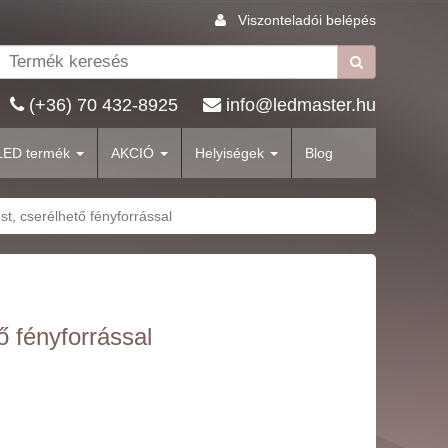
Viszonteladói belépés
(+36) 70 432-8925
info@ledmaster.hu
LED termék
AKCIÓ
Helyiségek
Blog
st, cserélhető fényforrással
ő fényforrással