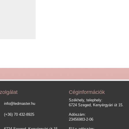
zolgálat
Céginformációk
Székhely, telephely:
info@ledmaster.hu
6724 Szeged, Kenyérgyári út 15.
(+36) 70 432-8925
Adószám:
23456983-2-06