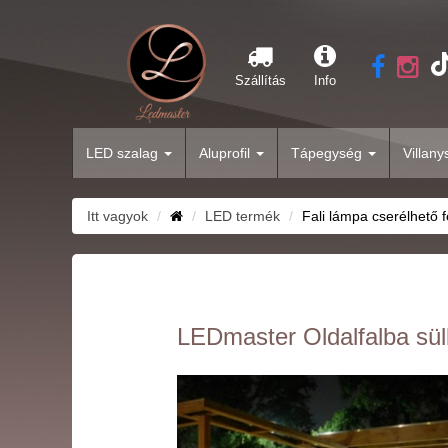
Szállítás
Info
LED szalag
Aluprofil
Tápegység
Villan
Itt vagyok
LED termék
Fali lámpa cserélhető f
LEDmaster Oldalfalba süll