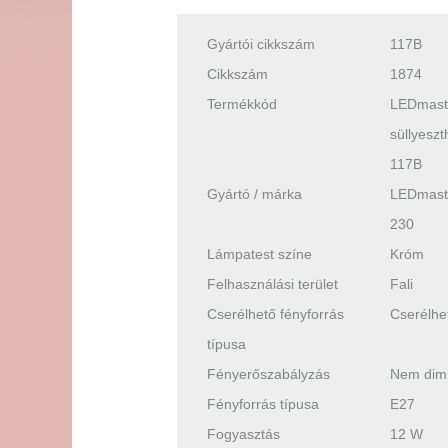
Gyártói cikkszám
117B
Cikkszám
1874
Termékkód
LEDmaster
süllyesz
117B
Gyártó / márka
LEDmast
230
Lámpatest színe
Króm
Felhasználási terület
Fali
Cserélhető fényforrás
Cserélhe
típusa
Fényerőszabályzás
Nem dim
Fényforrás típusa
E27
Fogyasztás
12 W