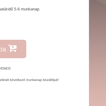
határidő 5-6 ​munkanap.
rba
GYENES!
lését következő munkanap kiszállítjuk!