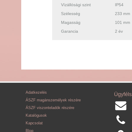
Vízállósági szint
IP54
Szélesség
233 mm
Magasság
101 mm
Garancia
2 év
Adatkezelés
Ügyféls
ÁSZF magánszemélyek részére
ÁSZF viszonteladók részére
Katalógusok
Kapcsolat
Blog