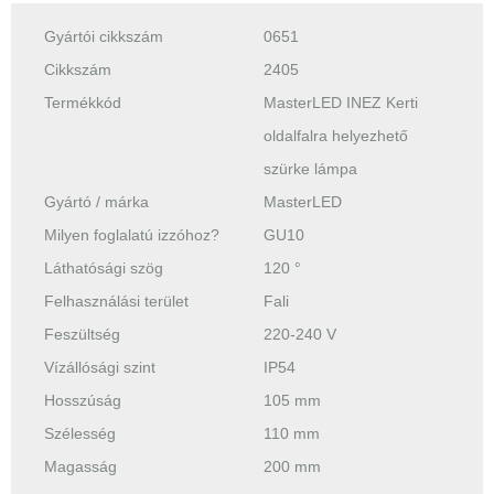
Gyártói cikkszám
0651
Cikkszám
2405
Termékkód
MasterLED INEZ Kerti
oldalfalra helyezhető
szürke lámpa
Gyártó / márka
MasterLED
Milyen foglalatú izzóhoz?
GU10
Láthatósági szög
120 °
Felhasználási terület
Fali
Feszültség
220-240 V
Vízállósági szint
IP54
Hosszúság
105 mm
Szélesség
110 mm
Magasság
200 mm