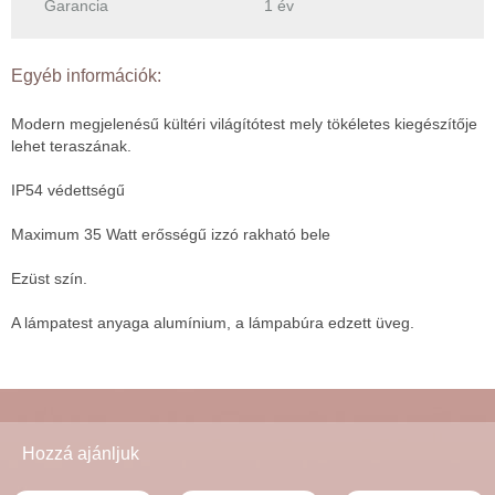
Garancia
1 év
Egyéb információk:
Modern megjelenésű kültéri világítótest mely tökéletes kiegészítője
lehet teraszának.
IP54 védettségű
Maximum 35 Watt erősségű izzó rakható bele
Ezüst szín.
A lámpatest anyaga alumínium, a lámpabúra edzett üveg.
Hozzá ajánljuk