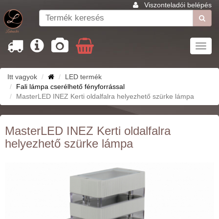
Viszonteladói belépés
Toggl
navig
Itt vagyok
LED termék
Fali lámpa cserélhető fényforrással
MasterLED INEZ Kerti oldalfalra helyezhető szürke lámpa
MasterLED INEZ Kerti oldalfalra
helyezhető szürke lámpa