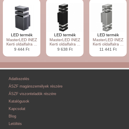
LED termék
LED termék
LED termék
MasterLED INEZ
MasterLED INEZ
MasterLED INEZ
Kerti oldalfalra ...
Kerti oldalfalra ...
Kerti oldalfalra ...
9 444 Ft
9 638 Ft
11 441 Ft
Adatkezelés
ÁSZF magánszemélyek részére
ÁSZF viszonteladók részére
Katalógusok
Kapcsolat
Blog
Letöltés