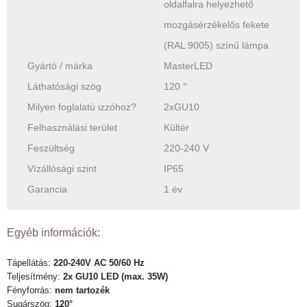
oldalfalra helyezhető
mozgásérzékelős fekete
(RAL 9005) színű lámpa
Gyártó / márka
MasterLED
Láthatósági szög
120 °
Milyen foglalatú izzóhoz?
2xGU10
Felhasználási terület
Kültér
Feszültség
220-240 V
Vízállósági szint
IP65
Garancia
1 év
Egyéb információk:
Tápellátás:
220-240V AC
50/60 Hz
Teljesítmény:
2x GU10 LED (max. 35W)
Fényforrás:
nem tartozék
Sugárszög:
120°