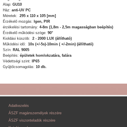
Alap:
GU10
Ház:
anti-UV PC
Méretek:
295 x 110 x 105 [mm]
Érzékelő mozgás:
Igen, PIR
érzékelési tartomány:
4-8m (1,8m - 2,5m magasságban beépítés)
Érzékelő működési szöge:
90°
Kioldási küszöb:
2 - 2000 LUX (állítható)
Működési idő:
10s (+/-5s)-10min (
+/-2min) (állítható)
Szín:
RAL 9005
Beépítés:
épületek homlokzatára, falára
Védettségi szint:
IP65
Gyűjtőcsomagolás:
10 db.
Adatkezelés
ÁSZF magánszemélyek részére
ÁSZF viszonteladók részére