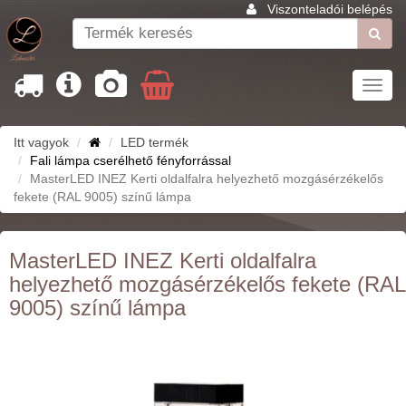
Viszonteladói belépés
Toggl
navig
Itt vagyok
LED termék
Fali lámpa cserélhető fényforrással
MasterLED INEZ Kerti oldalfalra helyezhető mozgásérzékelős
fekete (RAL 9005) színű lámpa
MasterLED INEZ Kerti oldalfalra
helyezhető mozgásérzékelős fekete (RAL
9005) színű lámpa