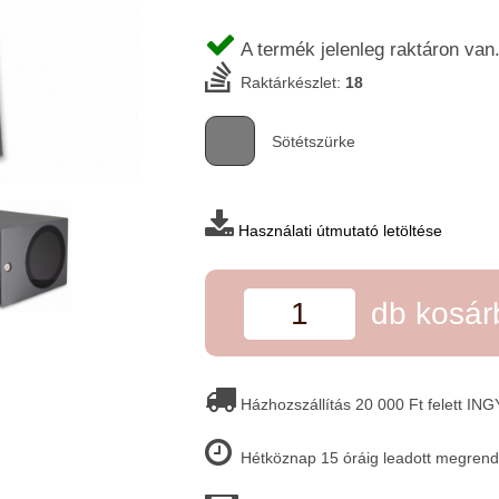
A termék jelenleg raktáron van
Raktárkészlet:
18
Sötétszürke
Használati útmutató letöltése
db kosá
Házhozszállítás 20 000 Ft felett IN
Hétköznap 15 óráig leadott megrende