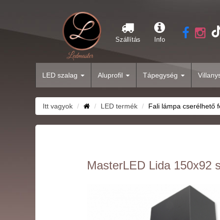
Szállítás
Info
LED szalag
Aluprofil
Tápegység
Villan
Itt vagyok
LED termék
Fali lámpa cserélhető f
MasterLED Lida 150x92 sö