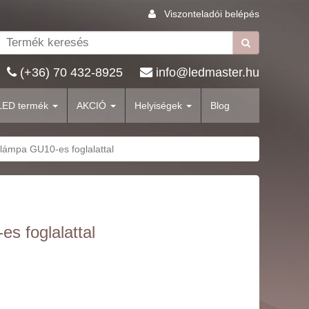
Viszonteladói belépés
(+36) 70 432-8925
info@ledmaster.hu
LED termék
AKCIÓ
Helyiségek
Blog
 lámpa GU10-es foglalattal
s foglalattal