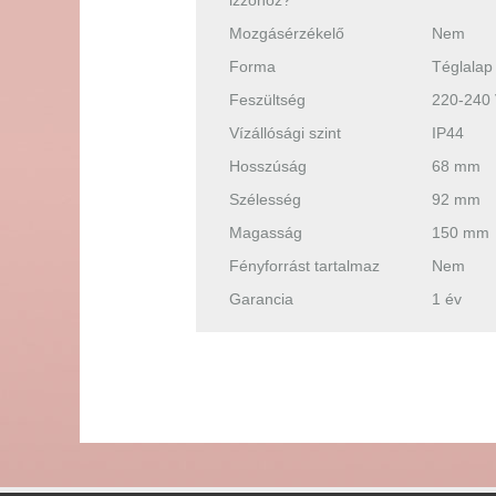
izzóhoz?
Mozgásérzékelő
Nem
Forma
Téglalap
Feszültség
220-240
Vízállósági szint
IP44
Hosszúság
68 mm
Szélesség
92 mm
Magasság
150 mm
Fényforrást tartalmaz
Nem
Garancia
1 év