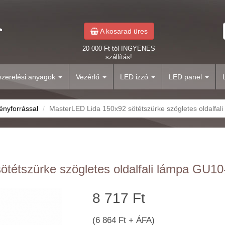
A kosarad üres
20 000 Ft-tól INGYENES
szállítás!
yszerelési anyagok
Vezérlő
LED izzó
LED panel
ényforrással
MasterLED Lida 150x92 sötétszürke szögletes oldalfali
tétszürke szögletes oldalfali lámpa GU10-e
8 717 Ft
(6 864 Ft + ÁFA)