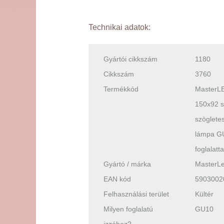
Technikai adatok:
Gyártói cikkszám
1180
Cikkszám
3760
Termékkód
MasterLE
150x92 s
szögletes
lámpa G
foglalatta
Gyártó / márka
MasterL
EAN kód
5903002
Felhasználási terület
Kültér
Milyen foglalatú
GU10