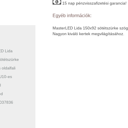
15 nap pénzvisszafizetési garancia!
Egyéb információk:
MasterLED Lida 150x92 sötétszürke szögle
Nagyon kiváló kertek megvilágításához.
D Lida
ötétszürke
 oldalfali
U10-es
l
ed
037836