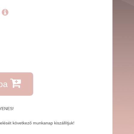
.
rba
GYENES!
lését következő munkanap kiszállítjuk!