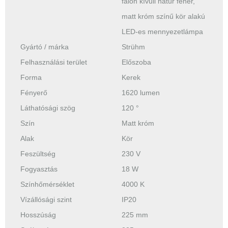
falon kívüli natúr fehér,
matt króm színű kör alakú
LED-es mennyezetlámpa
Gyártó / márka
Strühm
Felhasználási terület
Előszoba
Forma
Kerek
Fényerő
1620 lumen
Láthatósági szög
120 °
Szín
Matt króm
Alak
Kör
Feszültség
230 V
Fogyasztás
18 W
Színhőmérséklet
4000 K
Vízállósági szint
IP20
Hosszúság
225 mm