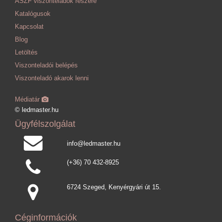
ÁSZF viszonteladók részére
Katalógusok
Kapcsolat
Blog
Letöltés
Viszonteladói belépés
Viszonteladó akarok lenni
Médiatár
© ledmaster.hu
Ügyfélszolgálat
info@ledmaster.hu
(+36) 70 432-8925
6724 Szeged, Kenyérgyári út 15.
Céginformációk