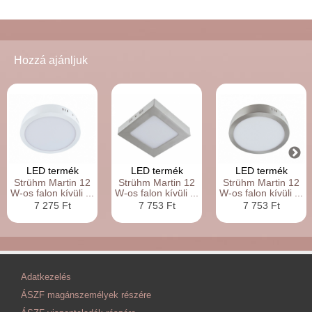
Hozzá ajánljuk
LED termék
LED termék
LED termék
Strühm Martin 12
Strühm Martin 12
Strühm Martin 12
W-os falon kívüli ...
W-os falon kívüli ...
W-os falon kívüli ...
7 275 Ft
7 753 Ft
7 753 Ft
Adatkezelés
ÁSZF magánszemélyek részére