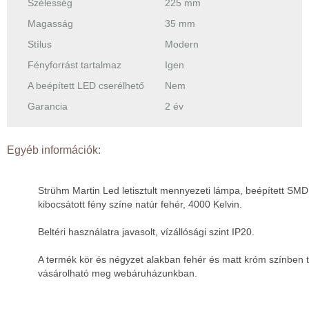
Szélesség
225 mm
Magasság
35 mm
Stílus
Modern
Fényforrást tartalmaz
Igen
A beépített LED cserélhető
Nem
Garancia
2 év
Egyéb információk:
Strühm Martin Led letisztult mennyezeti lámpa, beépített SMD 
kibocsátott fény színe natúr fehér, 4000 Kelvin.
Beltéri használatra javasolt, vízállósági szint IP20.
A termék kör és négyzet alakban fehér és matt króm színben 
vásárolható meg webáruházunkban.