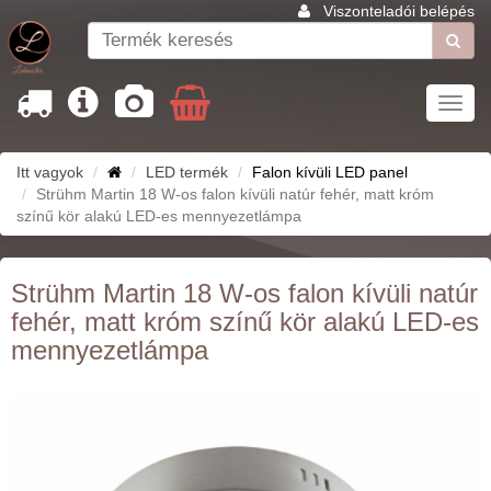
Viszonteladói belépés
Toggl
navig
Itt vagyok
LED termék
Falon kívüli LED panel
Strühm Martin 18 W-os falon kívüli natúr fehér, matt króm
színű kör alakú LED-es mennyezetlámpa
Strühm Martin 18 W-os falon kívüli natúr
fehér, matt króm színű kör alakú LED-es
mennyezetlámpa