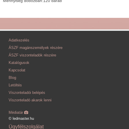
Mennyiség dobozban:120 darab
Adatkezelés
ÁSZF magánszemélyek részére
ÁSZF viszonteladók részére
Katalógusok
Kapcsolat
Blog
Letöltés
Viszonteladói belépés
Viszonteladó akarok lenni
Médiatár
© ledmaster.hu
Ügyfélszolgálat