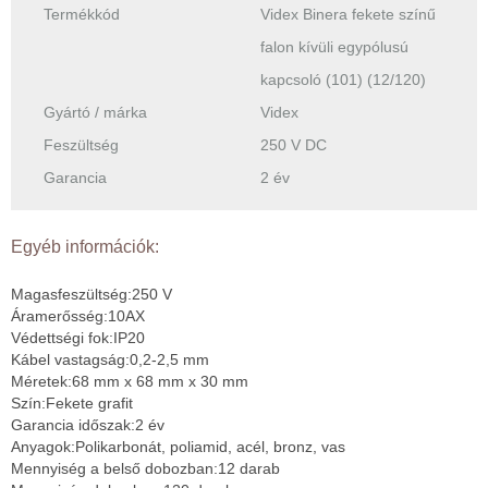
Termékkód
Videx Binera fekete színű
falon kívüli egypólusú
kapcsoló (101) (12/120)
Gyártó / márka
Videx
Feszültség
250 V DC
Garancia
2 év
Egyéb információk:
Magasfeszültség:250 V
Áramerősség:10АX
Védettségi fok:IP20
Kábel vastagság:0,2-2,5 mm
Méretek:68 mm x 68 mm x 30 mm
Szín:Fekete grafit
Garancia időszak:2 év
Anyagok:Polikarbonát, poliamid, acél, bronz, vas
Mennyiség a belső dobozban:12 darab