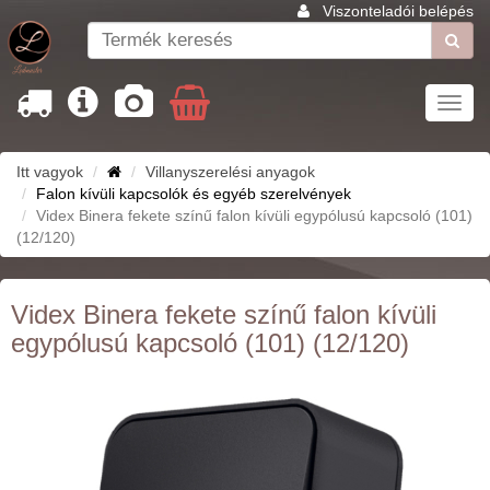
Viszonteladói belépés
Toggl
navig
Itt vagyok
Villanyszerelési anyagok
Falon kívüli kapcsolók és egyéb szerelvények
Videx Binera fekete színű falon kívüli egypólusú kapcsoló (101)
(12/120)
Videx Binera fekete színű falon kívüli
egypólusú kapcsoló (101) (12/120)