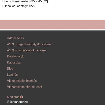
Üzemi hőmérséklet:
-25 ~ 45 [°C]
Ellenállási osztály:
IP20
Adatkezelés
ÁSZF magánszemélyek részére
ÁSZF viszonteladók részére
Katalógusok
Kapcsolat
Blog
Letöltés
Viszonteladói belépés
Viszonteladó akarok lenni
Médiatár
© ledmaster.hu