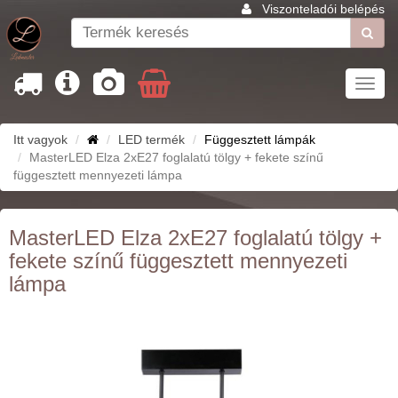
Viszonteladói belépés
Toggl
navig
Itt vagyok
LED termék
Függesztett lámpák
MasterLED Elza 2xE27 foglalatú tölgy + fekete színű
függesztett mennyezeti lámpa
MasterLED Elza 2xE27 foglalatú tölgy +
fekete színű függesztett mennyezeti
lámpa