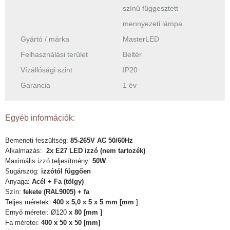
színű függesztett
mennyezeti lámpa
Gyártó / márka
MasterLED
Felhasználási terület
Beltér
Vízállósági szint
IP20
Garancia
1 év
Egyéb információk:
Bemeneti feszültség:
85-265V AC 50/60Hz
Alkalmazás:
2x
E27 LED izzó (nem tartozék)
Maximális izzó teljesítmény:
50W
Sugárszög:
izzótól függően
Anyaga:
Acél + Fa (tölgy)
Szín:
fekete (RAL9005)
+ fa
Teljes méretek:
400 x 5,0
x 5 x 5 mm [mm
]
Ernyő méretei:
Ø120
x 80 [mm
]
Fa méretei:
400 x 50 x 50 [mm]