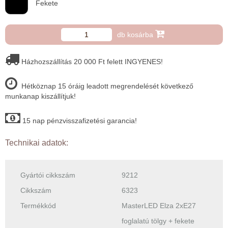
Fekete
db kosárba
Házhozszállítás 20 000 Ft felett INGYENES!
Hétköznap 15 óráig leadott megrendelését következő
munkanap kiszállítjuk!
15 nap pénzvisszafizetési garancia!
Technikai adatok:
Gyártói cikkszám
9212
Cikkszám
6323
Termékkód
MasterLED Elza 2xE27
foglalatú tölgy + fekete