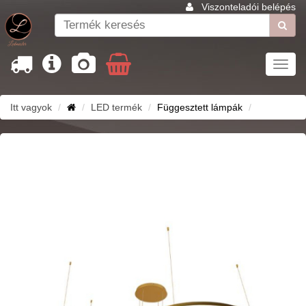
Viszonteladói belépés
Toggl
navig
Itt vagyok
LED termék
Függesztett lámpák