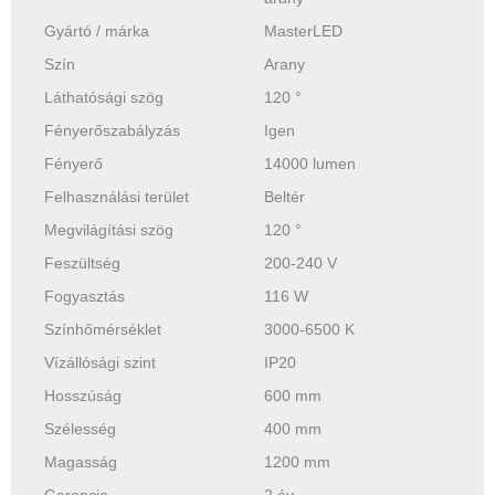
Gyártó / márka
MasterLED
Szín
Arany
Láthatósági szög
120 °
Fényerőszabályzás
Igen
Fényerő
14000 lumen
Felhasználási terület
Beltér
Megvilágítási szög
120 °
Feszültség
200-240 V
Fogyasztás
116 W
Színhőmérséklet
3000-6500 K
Vízállósági szint
IP20
Hosszúság
600 mm
Szélesség
400 mm
Magasság
1200 mm
Garancia
2 év