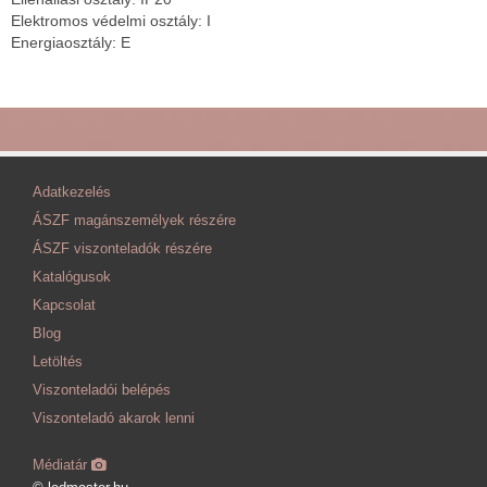
Elektromos védelmi osztály: I
Energiaosztály: E
Adatkezelés
ÁSZF magánszemélyek részére
ÁSZF viszonteladók részére
Katalógusok
Kapcsolat
Blog
Letöltés
Viszonteladói belépés
Viszonteladó akarok lenni
Médiatár