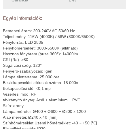
Egyéb információk:
Bemeneti áram: 200-240V AC 50/60 Hz
Teljesítmény: 116W (4000K) / 58W (3000K/6500K)
Fényforrás: LED 2835
Fényhőmérséklet: 3000-6500K (állítható)
Hasznos fényáram (ɸuse 360°): 14000lm
CRI (Ra): >80
Sugárzási szög: 120°
Fényerő-szabályozás: Igen
Lámpa élettartama: 25 000 óra
Be-/kikapcsolási ciklusok száma: 15 000x
Bekapcsolási idő: <0,1 mp
Vezérlési mód: RF
távirányító Anyag: Acél + alumínium + PVC
Szín: arany
Lámpa méretei: Ø400 + Ø600 + Ø800 x 1200
Alap méretei: Ø240 x 40 [mm]
Színhőmérséklet Üzemi hőmérséklet: -40 ~ +50 [℃]
Ellenállási osztály: IP20