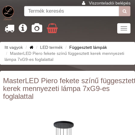
Viszonteladói belépés
Toggl
navig
Itt vagyok
LED termék
Függesztett lámpák
MasterLED Piero fekete színű függesztett kerek mennyezeti
lámpa 7xG9-es foglalattal
MasterLED Piero fekete színű függesztet
kerek mennyezeti lámpa 7xG9-es
foglalattal