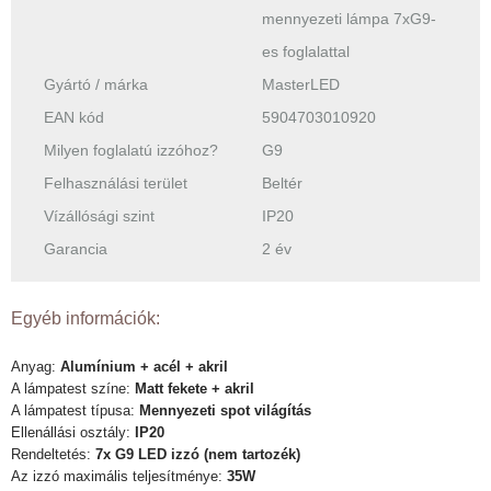
mennyezeti lámpa 7xG9-
es foglalattal
Gyártó / márka
MasterLED
EAN kód
5904703010920
Milyen foglalatú izzóhoz?
G9
Felhasználási terület
Beltér
Vízállósági szint
IP20
Garancia
2 év
Egyéb információk:
Anyag:
Alumínium + acél + akril
A lámpatest színe:
Matt fekete + akril
A lámpatest típusa:
Mennyezeti spot világítás
Ellenállási osztály:
IP20
Rendeltetés:
7x G9 LED izzó (nem tartozék)
Az izzó maximális teljesítménye:
35W