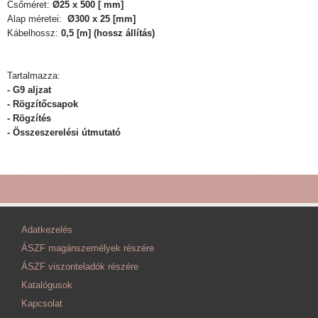
Csőméret:
Ø25 x 500 [ mm]
Alap méretei:
Ø300 x 25 [mm]
Kábelhossz:
0,5 [m] (hossz állítás)
Tartalmazza:
- G9 aljzat
- Rögzítőcsapok
- Rögzítés
- Összeszerelési útmutató
Adatkezelés
ÁSZF magánszemélyek részére
ÁSZF viszonteladók részére
Katalógusok
Kapcsolat