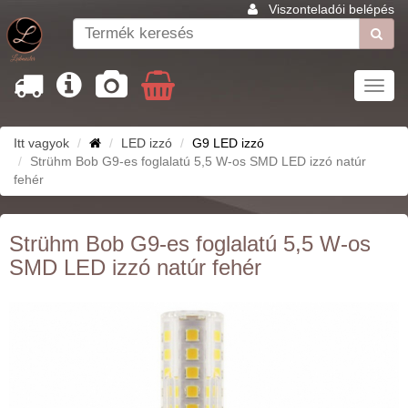
Viszonteladói belépés
Toggl
navig
Itt vagyok
LED izzó
G9 LED izzó
Strühm Bob G9-es foglalatú 5,5 W-os SMD LED izzó natúr
fehér
Strühm Bob G9-es foglalatú 5,5 W-os
SMD LED izzó natúr fehér