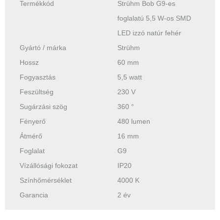
Termékkód
Strühm Bob G9-es
foglalatú 5,5 W-os SMD
LED izzó natúr fehér
Gyártó / márka
Strühm
Hossz
60 mm
Fogyasztás
5,5 watt
Feszültség
230 V
Sugárzási szög
360 °
Fényerő
480 lumen
Átmérő
16 mm
Foglalat
G9
Vízállósági fokozat
IP20
Színhőmérséklet
4000 K
Garancia
2 év