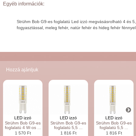
Egyéb információk:
Strühm Bob G9-es foglalatú Led izzó megvásásrolható 4 és 5
fogyasztással, meleg fehér, natúr fehér és hideg fehér fénny
Hozzá ajánljuk
LED izzó
LED izzó
LED izzó
Strühm Bob G9-es
Strühm Bob G9-es
Strühm Bob G9-es
foglalatú 4 W-os ...
foglalatú 5,5 ...
foglalatú 5,5 ...
1 570 Ft
1 816 Ft
1 816 Ft