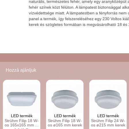
naturális, természetes fehér, amely egy aranyközépút 
fehér színek közt félúton. A lámpatest biztonsággal al
vízvédettsége miatt. A lámpatestben a fényforrás nem cs
panel a termék, így felszereléséhez egy 230 Voltos kiá
kerek és szögletes formában is megvásárolható 18 és 
Hozzá ajánljuk
LED termék
LED termék
LED termék
Strühm Filip 18 W-
Strühm Filip 18 W-
Strühm Filip 24 W-
os 165x165 mm ...
os ø165 mm kerek
os ø215 mm kerek