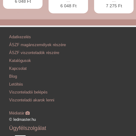
...
...
6 048 Ft
6 048 Ft
7 275 Ft
Adatkezelés
ÁSZF magánszemélyek részére
ÁSZF viszonteladók részére
Katalógusok
Kapcsolat
Blog
Letöltés
Viszonteladói belépés
Viszonteladó akarok lenni
Médiatár
© ledmaster.hu
Ügyfélszolgálat