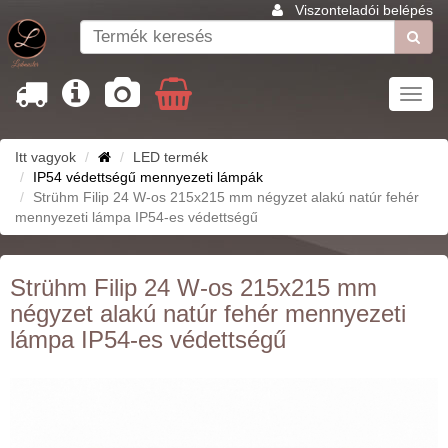
Viszonteladói belépés
Toggl
navig
Itt vagyok
LED termék
IP54 védettségű mennyezeti lámpák
Strühm Filip 24 W-os 215x215 mm négyzet alakú natúr fehér
mennyezeti lámpa IP54-es védettségű
Strühm Filip 24 W-os 215x215 mm
négyzet alakú natúr fehér mennyezeti
lámpa IP54-es védettségű