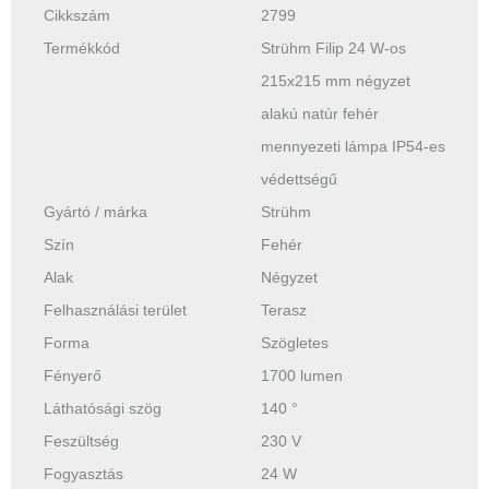
Cikkszám
2799
Termékkód
Strühm Filip 24 W-os
215x215 mm négyzet
alakú natúr fehér
mennyezeti lámpa IP54-es
védettségű
Gyártó / márka
Strühm
Szín
Fehér
Alak
Négyzet
Felhasználási terület
Terasz
Forma
Szögletes
Fényerő
1700 lumen
Láthatósági szög
140 °
Feszültség
230 V
Fogyasztás
24 W