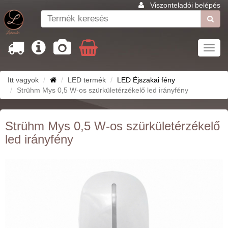
Viszonteladói belépés
Toggl
navig
Itt vagyok
LED termék
LED Éjszakai fény
Strühm Mys 0,5 W-os szürkületérzékelő led irányfény
Strühm Mys 0,5 W-os szürkületérzékelő
led irányfény