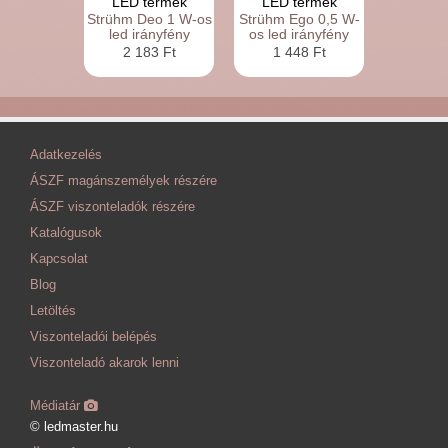
LED termék
LED termék
Strühm Deo 1 W-os
Strühm Ego 0,5 W-
led irányfény
os led irányfény
2 183 Ft
1 448 Ft
Adatkezelés
ÁSZF magánszemélyek részére
ÁSZF viszonteladók részére
Katalógusok
Kapcsolat
Blog
Letöltés
Viszonteladói belépés
Viszonteladó akarok lenni
Médiatár
© ledmaster.hu