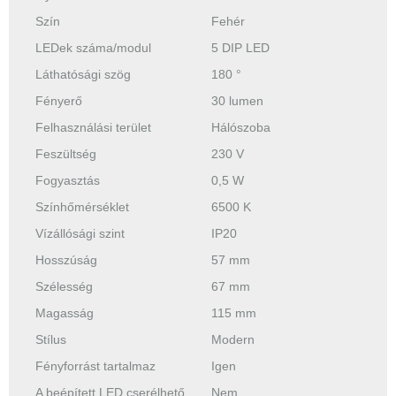
Szín
Fehér
LEDek száma/modul
5 DIP LED
Láthatósági szög
180 °
Fényerő
30 lumen
Felhasználási terület
Hálószoba
Feszültség
230 V
Fogyasztás
0,5 W
Színhőmérséklet
6500 K
Vízállósági szint
IP20
Hosszúság
57 mm
Szélesség
67 mm
Magasság
115 mm
Stílus
Modern
Fényforrást tartalmaz
Igen
A beépített LED cserélhető
Nem