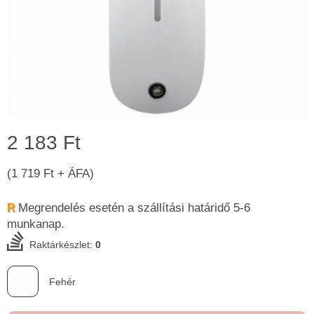
2 183 Ft
(1 719 Ft + ÁFA)
Megrendelés esetén a szállítási határidő 5-6 ​
R
munkanap.
Raktárkészlet:
0
Fehér