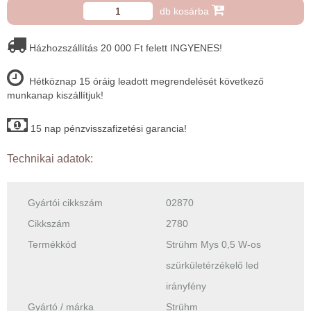
db kosárba
Házhozszállítás 20 000 Ft felett INGYENES!
Hétköznap 15 óráig leadott megrendelését következő
munkanap kiszállítjuk!
15 nap pénzvisszafizetési garancia!
Technikai adatok:
Gyártói cikkszám
02870
Cikkszám
2780
Termékkód
Strühm Mys 0,5 W-os
szürkületérzékelő led
irányfény
Gyártó / márka
Strühm