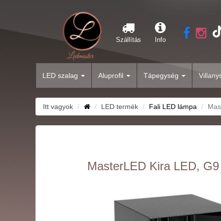
Szállítás
Info
LED szalag
Aluprofil
Tápegység
Villan
Itt vagyok
LED termék
Fali LED lámpa
Mast
MasterLED Kira LED, G9 fo