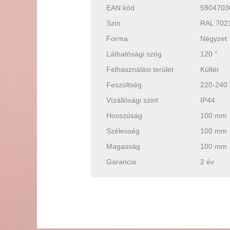
EAN kód
5904703
Szín
RAL 702
Forma
Négyzet
Láthatósági szög
120 °
Felhasználási terület
Kültér
Feszültség
220-240
Vízállósági szint
IP44
Hosszúság
100 mm
Szélesség
100 mm
Magasság
100 mm
Garancia
2 év