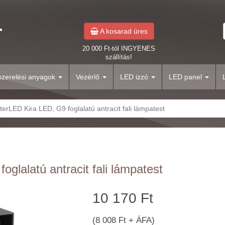
A kosarad üres
20 000 Ft-tól INGYENES
szállítás!
yszerelési anyagok
Vezérlő
LED izzó
LED panel
erLED Kira LED, G9 foglalatú antracit fali lámpatest
glalatú antracit fali lámpatest
10 170 Ft
(8 008 Ft + ÁFA)