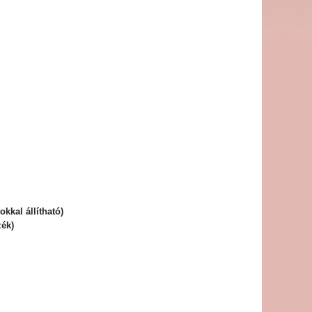
okkal állítható)
ék)