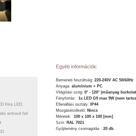
Egyéb információk:
Bemeneti feszültség:
220-240V AC 50/60Hz
Anyaga:
alumínium
+ PC
Világítási szög:
0° - 120° (műanyag burkolat
Fényforrás:
1x LED G9 max 9W (nem tartoz
D Kira LED,
Ellenállási osztály:
IP44
Mozgásérzékelő:
Nincs
tú antracit fali
Méretek:
100 x 100 x 100 [mm]
t
Szín:
RAL 7021
Gyűjtemény csomagolás :
20 db
ED