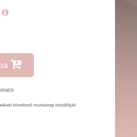
.
rba
GYENES!
lését következő munkanap kiszállítjuk!