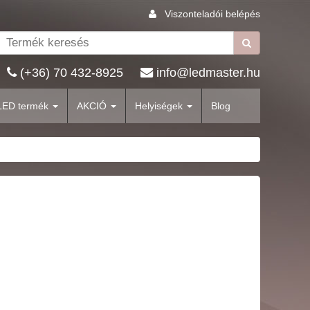
Viszonteladói belépés
(+36) 70 432-8925
info@ledmaster.hu
LED termék
AKCIÓ
Helyiségek
Blog