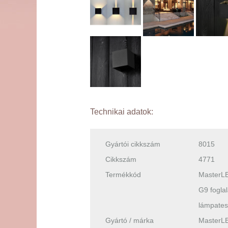
Technikai adatok:
Gyártói cikkszám
8015
Cikkszám
4771
Termékkód
MasterLE
G9 foglala
lámpates
Gyártó / márka
MasterL