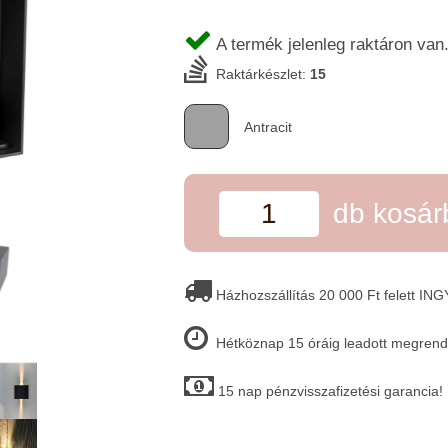
A termék jelenleg raktáron van
Raktárkészlet:
15
Antracit
db kosá
Házhozszállítás 20 000 Ft felett IN
Hétköznap 15 óráig leadott megrende
15 nap pénzvisszafizetési garancia!