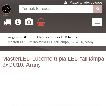
Viszonteladói belépés
Toggl
navig
Itt vagyok
LED termék
Fali LED lámpa
MasterLED Lucerno tripla LED fali lámpa, 3xGU10, Arany
MasterLED Lucerno tripla LED fali lámpa,
3xGU10, Arany