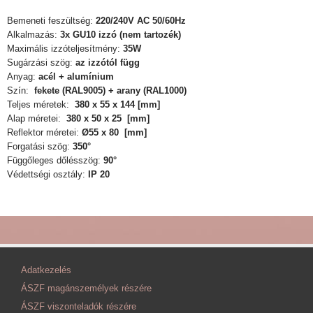
Bemeneti feszültség:
220/240V AC 50/60Hz
Alkalmazás:
3x
GU10 izzó (nem tartozék)
Maximális izzóteljesítmény:
35W
Sugárzási szög:
az izzótól függ
Anyag:
acél + alumínium
Szín:
fekete (RAL9005) + arany (RAL1000)
Teljes méretek:
380 x 55 x 144 [mm]
Alap méretei:
380 x 50 x 25
[mm]
Reflektor méretei:
Ø55 x 80
[mm]
Forgatási szög:
350°
Függőleges dőlésszög:
90°
Védettségi osztály:
IP 20
Adatkezelés
ÁSZF magánszemélyek részére
ÁSZF viszonteladók részére