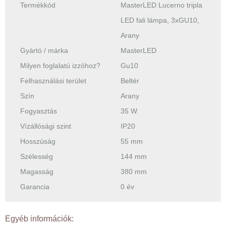
Termékkód
MasterLED Lucerno tripla
LED fali lámpa, 3xGU10,
Arany
Gyártó / márka
MasterLED
Milyen foglalatú izzóhoz?
Gu10
Felhasználási terület
Beltér
Szín
Arany
Fogyasztás
35 W
Vízállósági szint
IP20
Hosszúság
55 mm
Szélesség
144 mm
Magasság
380 mm
Garancia
0 év
Egyéb információk: