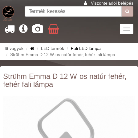
Viszonteladói belépés
Toggl
navig
Itt vagyok
LED termék
Fali LED lámpa
Strühm Emma D 12 W-os natúr fehér, fehér fali lámpa
Strühm Emma D 12 W-os natúr fehér,
fehér fali lámpa