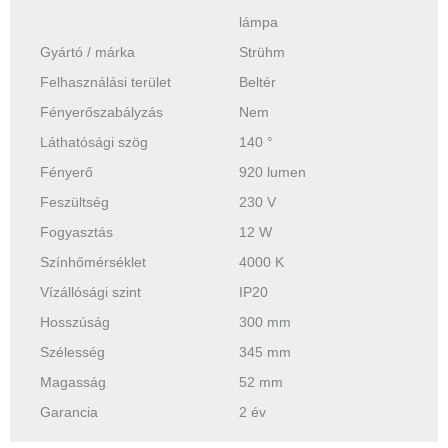
lámpa
Gyártó / márka
Strühm
Felhasználási terület
Beltér
Fényerőszabályzás
Nem
Láthatósági szög
140 °
Fényerő
920 lumen
Feszültség
230 V
Fogyasztás
12 W
Színhőmérséklet
4000 K
Vízállósági szint
IP20
Hosszúság
300 mm
Szélesség
345 mm
Magasság
52 mm
Garancia
2 év