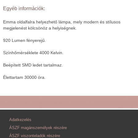
Egyéb információk:
Emma oldalfalra helyezhető lámpa, mely modern és stílusos
megjelenést kölcsönöz a helyiségnek.
920 Lumen fényerejű.
Színhőmérséklete 4000 Kelvin.
Beépített SMD ledet tartalmaz.
Élettartam 30000 óra.
Adatkezelés
ÁSZF magánszemélyek részére
ÁSZF viszonteladók részére