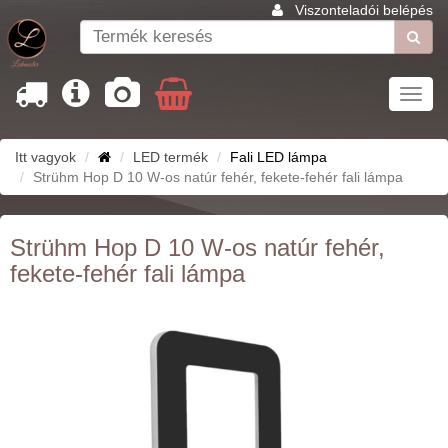
Viszonteladói belépés
Toggl
navig
Itt vagyok
LED termék
Fali LED lámpa
Strühm Hop D 10 W-os natúr fehér, fekete-fehér fali lámpa
Strühm Hop D 10 W-os natúr fehér,
fekete-fehér fali lámpa