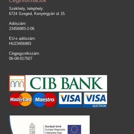
Céginformációk
Székhely, telephely:
6724 Szeged, Kenyérgyári út 15.
Adószám:
23456983-2-06
EU-s adószám:
HU23456983
Cégjegyzékszám:
06-09-017507