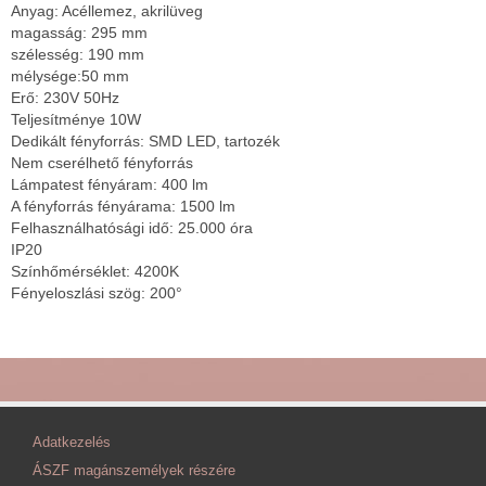
Anyag: Acéllemez, akrilüveg
magasság: 295 mm
szélesség: 190 mm
mélysége:50 mm
Erő: 230V 50Hz
Teljesítménye 10W
Dedikált fényforrás: SMD LED, tartozék
Nem cserélhető fényforrás
Lámpatest fényáram: 400 lm
A fényforrás fényárama: 1500 lm
Felhasználhatósági idő: 25.000 óra
IP20
Színhőmérséklet: 4200K
Fényeloszlási szög: 200°
Adatkezelés
ÁSZF magánszemélyek részére