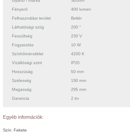
Gyártó / márka
Strühm
Fényerő
400 lumen
Felhasználási terület
Beltér
Láthatósági szög
200 °
Feszültség
230 V
Fogyasztás
10 W
Színhőmérséklet
4200 K
Vízállósági szint
IP20
Hosszúság
50 mm
Szélesség
190 mm
Magasság
295 mm
Garancia
2 év
Egyéb információk:
Szín: Fekete