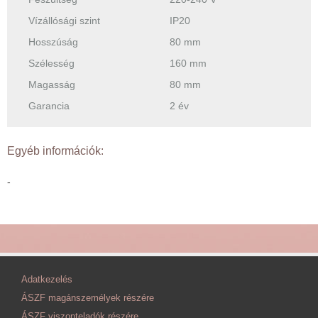
Vízállósági szint
IP20
Hosszúság
80 mm
Szélesség
160 mm
Magasság
80 mm
Garancia
2 év
Egyéb információk:
-
Adatkezelés
ÁSZF magánszemélyek részére
ÁSZF viszonteladók részére