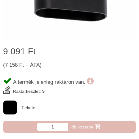
9 091 Ft
(7 158 Ft + ÁFA)
A termék jelenleg raktáron van.
Raktárkészlet:
9
Fekete
db kosárba