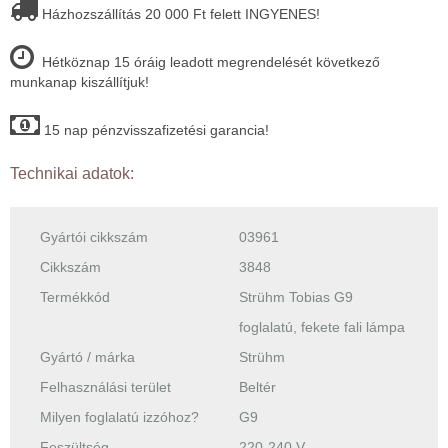
Házhozszállítás 20 000 Ft felett INGYENES!
Hétköznap 15 óráig leadott megrendelését következő
munkanap kiszállítjuk!
15 nap pénzvisszafizetési garancia!
Technikai adatok:
Gyártói cikkszám
03961
Cikkszám
3848
Termékkód
Strühm Tobias G9
foglalatú, fekete fali lámpa
Gyártó / márka
Strühm
Felhasználási terület
Beltér
Milyen foglalatú izzóhoz?
G9
Feszültség
220-240 V