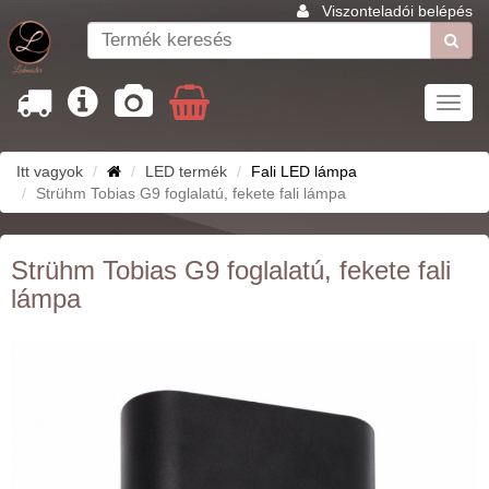
Viszonteladói belépés
Toggl
navig
Itt vagyok
LED termék
Fali LED lámpa
Strühm Tobias G9 foglalatú, fekete fali lámpa
Strühm Tobias G9 foglalatú, fekete fali
lámpa