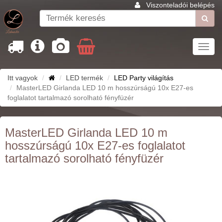
Viszonteladói belépés
Toggl
navig
Itt vagyok
LED termék
LED Party világítás
MasterLED Girlanda LED 10 m hosszúrságú 10x E27-es
foglalatot tartalmazó sorolható fényfüzér
MasterLED Girlanda LED 10 m
hosszúrságú 10x E27-es foglalatot
tartalmazó sorolható fényfüzér