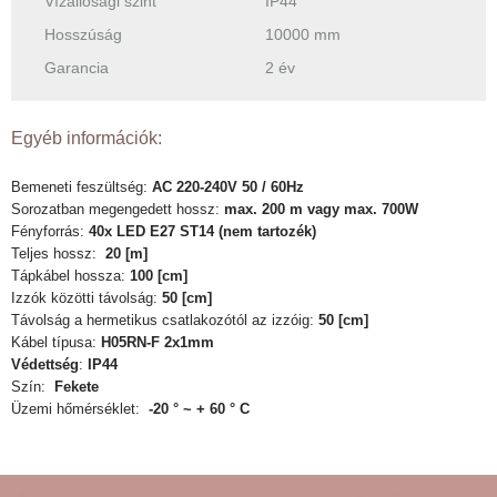
Vízállósági szint
IP44
Hosszúság
10000 mm
Garancia
2 év
Egyéb információk:
Bemeneti feszültség:
AC 220-240V 50 / 60Hz
Sorozatban megengedett hossz:
max.
200 m vagy max.
700W
Fényforrás:
40x LED E27 ST14 (nem tartozék)
Teljes hossz:
20 [m]
Tápkábel hossza:
100 [cm]
Izzók közötti távolság:
50 [cm]
Távolság a hermetikus csatlakozótól az izzóig:
50 [cm]
Kábel típusa:
H05RN-F 2x1mm
Védettség
:
IP44
Szín:
Fekete
Üzemi hőmérséklet:
-20 ° ~ + 60 ° C