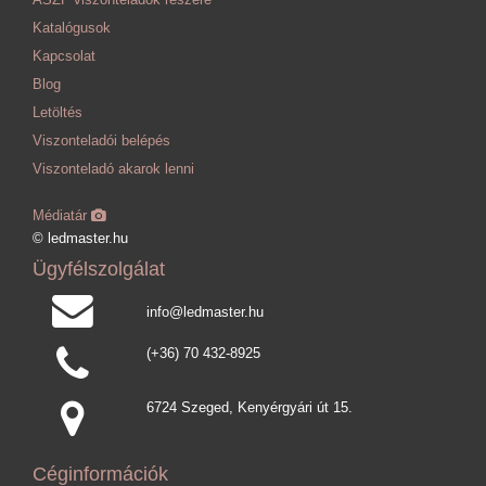
ÁSZF viszonteladók részére
Katalógusok
Kapcsolat
Blog
Letöltés
Viszonteladói belépés
Viszonteladó akarok lenni
Médiatár
© ledmaster.hu
Ügyfélszolgálat
info@ledmaster.hu
(+36) 70 432-8925
6724 Szeged, Kenyérgyári út 15.
Céginformációk