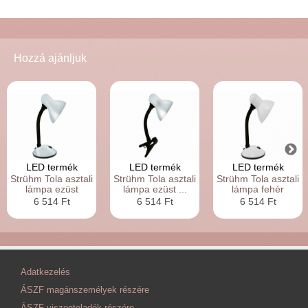
Hozzá ajánljuk
LED termék
LED termék
LED termék
Strühm Tola asztali
Strühm Tola asztali
Strühm Tola asztali
lámpa ezüst
lámpa ezüst ...
lámpa fehér
6 514 Ft
6 514 Ft
6 514 Ft
Adatkezelés
ÁSZF magánszemélyek részére