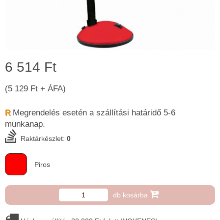
6 514 Ft
(5 129 Ft + ÁFA)
Megrendelés esetén a szállítási határidő 5-6 ​
R
munkanap.
Raktárkészlet:
0
Piros
db kosárba