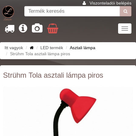
Viszonteladói belépés
Toggl
navig
Itt vagyok
LED termék
Asztali lámpa
Strühm Tola asztali lámpa piros
Strühm Tola asztali lámpa piros