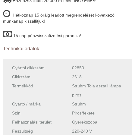
Házhozszállítás 20 000 Ft felett INGYENES!
Hétköznap 15 óráig leadott megrendelését következő
munkanap kiszállítjuk!
15 nap pénzvisszafizetési garancia!
Technikai adatok:
Gyártói cikkszám
02850
Cikkszám
2618
Termékkód
Strühm Tola asztali lámpa
piros
Gyártó / márka
Strühm
Szín
Piros/fekete
Felhasználási terület
Gyerekszoba
Feszültség
220-240 V