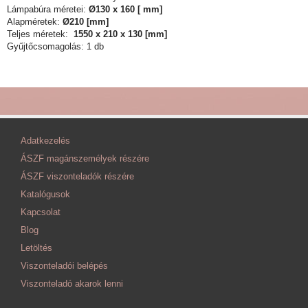
Lámpabúra méretei:
Ø130 x 160 [ mm]
Alapméretek:
Ø210 [mm]
Teljes méretek:
1550 x 210 x 130 [mm]
Gyűjtőcsomagolás: 1 db
Adatkezelés
ÁSZF magánszemélyek részére
ÁSZF viszonteladók részére
Katalógusok
Kapcsolat
Blog
Letöltés
Viszonteladói belépés
Viszonteladó akarok lenni