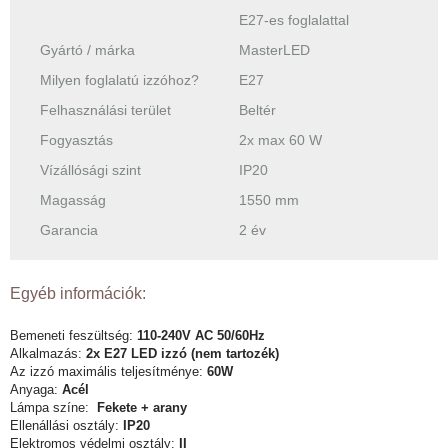
E27-es foglalattal
Gyártó / márka
MasterLED
Milyen foglalatú izzóhoz?
E27
Felhasználási terület
Beltér
Fogyasztás
2x max 60 W
Vízállósági szint
IP20
Magasság
1550 mm
Garancia
2 év
Egyéb információk:
Bemeneti feszültség:
110-240V AC 50/60Hz
Alkalmazás:
2x E27 LED izzó (nem tartozék)
Az izzó maximális teljesítménye:
60W
Anyaga:
Acél
Lámpa színe:
Fekete + arany
Ellenállási osztály:
IP20
Elektromos védelmi osztály:
II