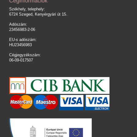
Céginformációk
Székhely, telephely:
6724 Szeged, Kenyérgyári út 15.
Adószám:
23456983-2-06
EU-s adószám:
HU23456983
Cégjegyzékszám:
06-09-017507