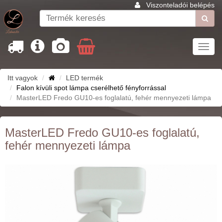
Viszonteladói belépés
Toggl
navig
Itt vagyok
LED termék
Falon kívüli spot lámpa cserélhető fényforrással
MasterLED Fredo GU10-es foglalatú, fehér mennyezeti lámpa
MasterLED Fredo GU10-es foglalatú,
fehér mennyezeti lámpa