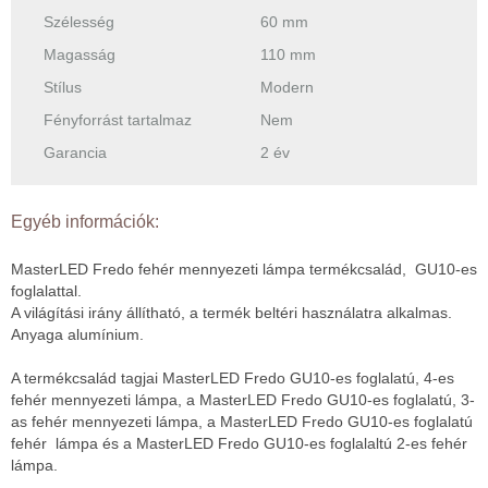
Szélesség
60 mm
Magasság
110 mm
Stílus
Modern
Fényforrást tartalmaz
Nem
Garancia
2 év
Egyéb információk:
MasterLED Fredo fehér mennyezeti lámpa termékcsalád, GU10-es
foglalattal.
A világítási irány állítható, a termék beltéri használatra alkalmas.
Anyaga alumínium.
A termékcsalád tagjai MasterLED Fredo GU10-es foglalatú, 4-es
fehér mennyezeti lámpa, a MasterLED Fredo GU10-es foglalatú, 3-
as fehér mennyezeti lámpa, a MasterLED Fredo GU10-es foglalatú
fehér lámpa és a MasterLED Fredo GU10-es foglalaltú 2-es fehér
lámpa.