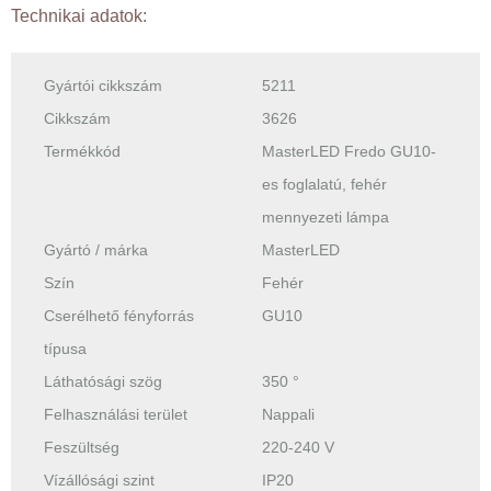
Technikai adatok:
Gyártói cikkszám
5211
Cikkszám
3626
Termékkód
MasterLED Fredo GU10-
es foglalatú, fehér
mennyezeti lámpa
Gyártó / márka
MasterLED
Szín
Fehér
Cserélhető fényforrás
GU10
típusa
Láthatósági szög
350 °
Felhasználási terület
Nappali
Feszültség
220-240 V
Vízállósági szint
IP20