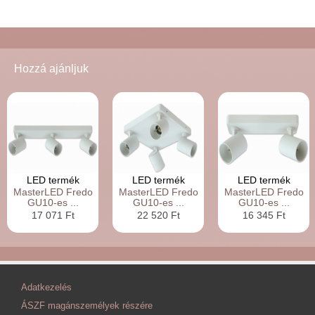
Hozzá ajánljuk
LED termék
LED termék
LED termék
MasterLED Fredo
MasterLED Fredo
MasterLED Fredo
GU10-es ...
GU10-es ...
GU10-es ...
17 071 Ft
22 520 Ft
16 345 Ft
Adatkezelés
ÁSZF magánszemélyek részére