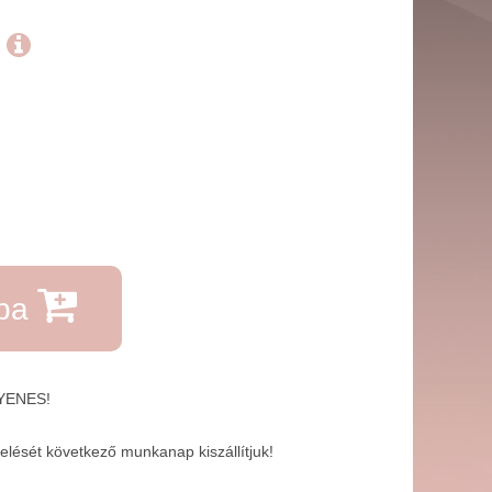
.
rba
GYENES!
lését következő munkanap kiszállítjuk!