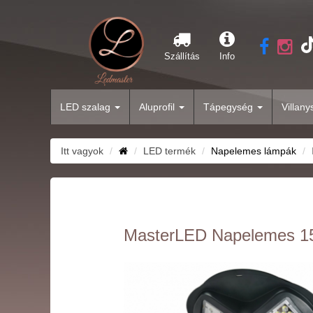
Szállítás
Info
LED szalag
Aluprofil
Tápegység
Villan
Itt vagyok
LED termék
Napelemes lámpák
MasterLED Napelemes 150