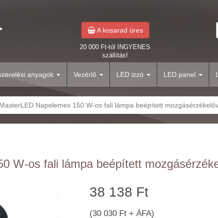
A kosarad üres
20 000 Ft-tól INGYENES
szállítás!
yszerelési anyagok
Vezérlő
LED izzó
LED panel
MasterLED Napelemes 150 W-os fali lámpa beépített mozgásérzékelőv
 W-os fali lámpa beépített mozgásérzéke
38 138 Ft
(30 030 Ft + ÁFA)