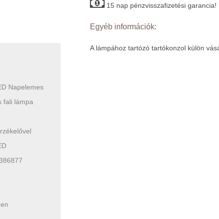
15 nap pénzvisszafizetési garancia!
Egyéb információk:
A lámpához tartózó tartókonzol külön vá
ED Napelemes
 fali lámpa
zékelővel
ED
386877
men