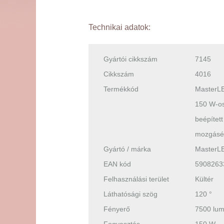
Technikai adatok:
Gyártói cikkszám
7145
Cikkszám
4016
Termékkód
MasterL
150 W-os
beépített
mozgásér
Gyártó / márka
MasterL
EAN kód
5908263
Felhasználási terület
Kültér
Láthatósági szög
120 °
Fényerő
7500 lu