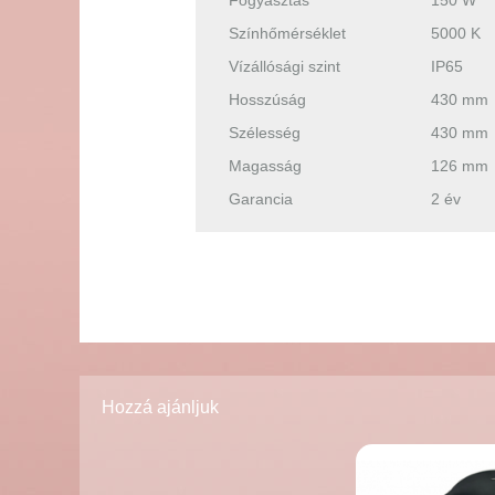
Fogyasztás
150 W
Színhőmérséklet
5000 K
Vízállósági szint
IP65
Hosszúság
430 mm
Szélesség
430 mm
Magasság
126 mm
Garancia
2 év
Hozzá ajánljuk