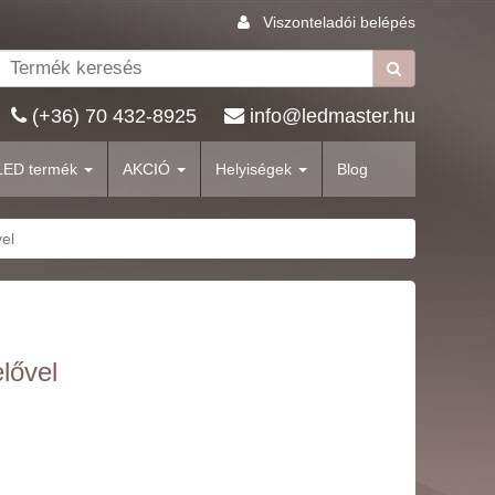
Viszonteladói belépés
(+36) 70 432-8925
info@ledmaster.hu
LED termék
AKCIÓ
Helyiségek
Blog
el
lővel