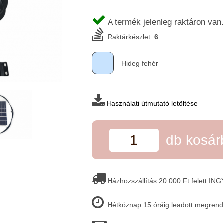
A termék jelenleg raktáron van
Raktárkészlet:
6
Hideg fehér
Használati útmutató letöltése
db kosá
Házhozszállítás 20 000 Ft felett IN
Hétköznap 15 óráig leadott megrende