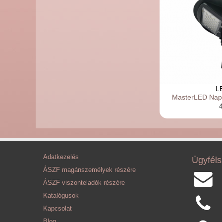
L
MasterLED Nape
Adatkezelés
Ügyféls
ÁSZF magánszemélyek részére
ÁSZF viszonteladók részére
Katalógusok
Kapcsolat
Blog