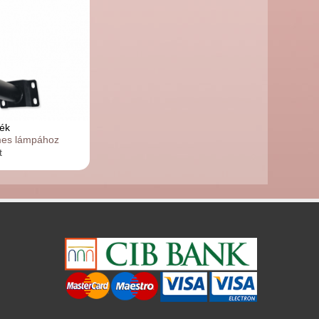
ék
mes lámpához
t