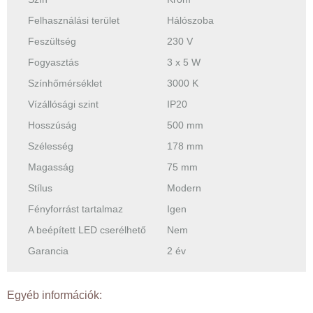
Felhasználási terület
Hálószoba
Feszültség
230 V
Fogyasztás
3 x 5 W
Színhőmérséklet
3000 K
Vízállósági szint
IP20
Hosszúság
500 mm
Szélesség
178 mm
Magasság
75 mm
Stílus
Modern
Fényforrást tartalmaz
Igen
A beépített LED cserélhető
Nem
Garancia
2 év
Egyéb információk: