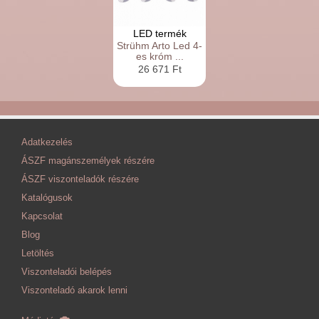
LED termék
Strühm Arto Led 4-
es króm ...
26 671 Ft
Adatkezelés
ÁSZF magánszemélyek részére
ÁSZF viszonteladók részére
Katalógusok
Kapcsolat
Blog
Letöltés
Viszonteladói belépés
Viszonteladó akarok lenni