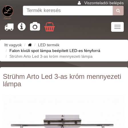
Viszonteladói belépés
Toggl
navig
Itt vagyok
LED termék
Falon kívüli spot lámpa beépített LED-es fényforrá
Strühm Arto Led 3-as króm mennyezeti lámpa
Strühm Arto Led 3-as króm mennyezeti
lámpa