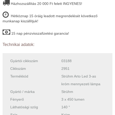
Házhozszállítás 20 000 Ft felett INGYENES!
Hétköznap 15 óráig leadott megrendelését következő
munkanap kiszállítjuk!
15 nap pénzvisszafizetési garancia!
Technikai adatok:
Gyártói cikkszám
03188
Cikkszám
2951
Termékkód
Strühm Arto Led 3-as
króm mennyezeti lámpa
Gyártó / márka
Strühm
Fényerő
3 x 450 lumen
Láthatósági szög
140 °
Szín
Króm