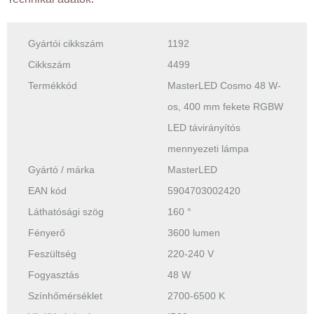
Gyártói cikkszám
1192
Cikkszám
4499
Termékkód
MasterLED Cosmo 48 W-
os, 400 mm fekete RGBW
LED távirányítós
mennyezeti lámpa
Gyártó / márka
MasterLED
EAN kód
5904703002420
Láthatósági szög
160 °
Fényerő
3600 lumen
Feszültség
220-240 V
Fogyasztás
48 W
Színhőmérséklet
2700-6500 K