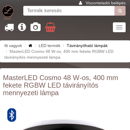
Viszonteladói belépés
Toggl
navig
Itt vagyok
LED termék
Távirányítható lámpák
MasterLED Cosmo 48 W-os, 400 mm fekete RGBW LED
távirányítós mennyezeti lámpa
MasterLED Cosmo 48 W-os, 400 mm
fekete RGBW LED távirányítós
mennyezeti lámpa