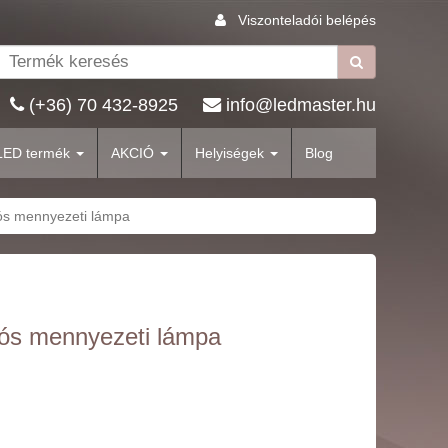
Viszonteladói belépés
(+36) 70 432-8925
info@ledmaster.hu
LED termék
AKCIÓ
Helyiségek
Blog
tós mennyezeti lámpa
tós mennyezeti lámpa