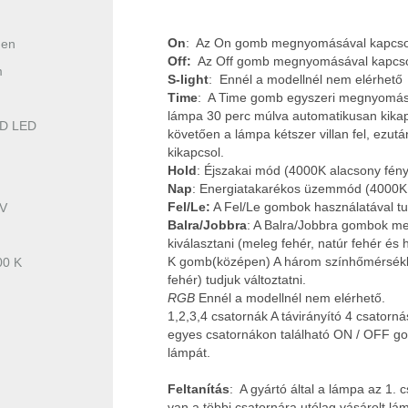
On
:
Az On gomb megnyomásával kapcsol
men
Off:
Az Off gomb megnyomásával kapcsol
m
S-light
:
Ennél a modellnél nem elérhető
Time
:
A Time gomb egyszeri megnyomásáv
lámpa 30 perc múlva automatikusan kika
D LED
követően a lámpa kétszer villan fel, ezu
kikapcsol.
Hold
:
Éjszakai mód (4000K alacsony fén
Nap
:
Energiatakarékos üzemmód (4000K 
Fel/Le:
A Fel/Le gombok használatával tu
 V
Balra/Jobbra
:
A Balra/Jobbra gombok me
kiválasztani (meleg fehér, natúr fehér és 
K gomb(középen)
A három színhőmérsékle
00 K
fehér) tudjuk változtatni.
RGB
Ennél a modellnél nem elérhető.
1,2,3,4 csatornák
A távirányító 4 csatorná
egyes csatornákon található ON / OFF gom
lámpát.
Feltanítás
:
A gyártó által a lámpa az 1.
van a többi csatornára utólag vásárolt lámp