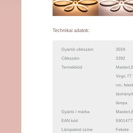
Technikai adatok:
Gyártói cikkszám
3559
Cikkszám
3392
Termékkód
MasterLE
Virgo 77
cm, feke
távirány
lámpa
Gyártó / márka
MasterL
EAN kód
5901477
Lámpatest színe
Fekete