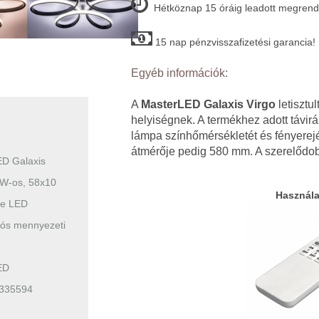
Hétköznap 15 óráig leadott megrende
15 nap pénzvisszafizetési garancia!
Egyéb információk:
A
MasterLED Galaxis Virgo
letisztul
helyiségnek. A termékhez adott távir
lámpa színhőmérsékletét és fényere
átmérője pedig 580 mm. A szerelődo
D Galaxis
 W-os, 58x10
Használa
te LED
ítós mennyezeti
ED
335594