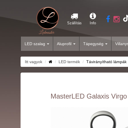
Szállítás
Info
LED szalag
Aluprofil
Tápegység
Villan
Itt vagyok
LED termék
Távirányítható lámpák
MasterLED Galaxis Virgo