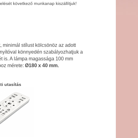
lését következő munkanap kiszállítjuk!
t, minimál stílust kölcsönöz az adott
ányítóval könnyedén szabályozhatjuk a
jét is. A lámpa magassága 100 mm
boz mérete:
Ø180 x 40 mm.
ti utasítás