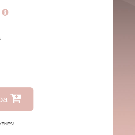
.
ű
rba
GYENES!