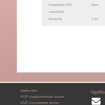
A beépített LED
Nem
cserélhető
Garancia
2 év
Adatkezelés
Ügyféls
ÁSZF magánszemélyek részére
ÁSZF viszonteladók részére