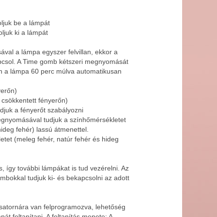
juk be a lámpát
juk ki a lámpát
al a lámpa egyszer felvillan, ekkor a
pcsol. A Time gomb kétszeri megnyomását
tán a lámpa 60 perc múlva automatikusan
yerőn)
csökkentett fényerőn)
djuk a fényerőt szabályozni
gnyomásával tudjuk a színhőmérsékletet
hideg fehér) lassú átmenettel.
tet (meleg fehér, natúr fehér és hideg
s, így további lámpákat is tud vezérelni. Az
bokkal tudjuk ki- és bekapcsolni az adott
 csatornára van felprogramozva, lehetőség
át feltanítani. A feltanítás menete: A