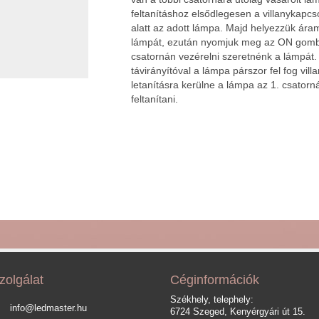
feltanításhoz elsődlegesen a villanykapcs
alatt az adott lámpa. Majd helyezzük áram
lámpát, ezután nyomjuk meg az ON gombo
csatornán vezérelni szeretnénk a lámpát. 
távirányítóval a lámpa párszor fel fog vil
letanításra kerülne a lámpa az 1. csatorná
feltanítani.
zolgálat
Céginformációk
Székhely, telephely:
info@ledmaster.hu
6724 Szeged, Kenyérgyári út 15.