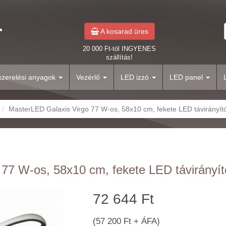
A kosarad üres
20 000 Ft-tól INGYENES
szállítás!
yszerelési anyagok
Vezérlő
LED izzó
LED panel
MasterLED Galaxis Virgo 77 W-os, 58x10 cm, fekete LED távirányí
 77 W-os, 58x10 cm, fekete LED távirányí
72 644 Ft
(57 200 Ft + ÁFA)