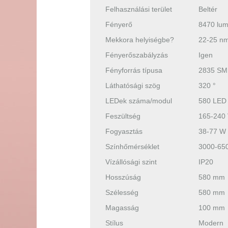
Felhasználási terület
Beltér
Fényerő
8470 lu
Mekkora helyiségbe?
22-25 n
Fényerőszabályzás
Igen
Fényforrás típusa
2835 SM
Láthatósági szög
320 °
LEDek száma/modul
580 LED
Feszültség
165-240
Fogyasztás
38-77 W
Színhőmérséklet
3000-65
Vízállósági szint
IP20
Hosszúság
580 mm
Szélesség
580 mm
Magasság
100 mm
Stílus
Modern