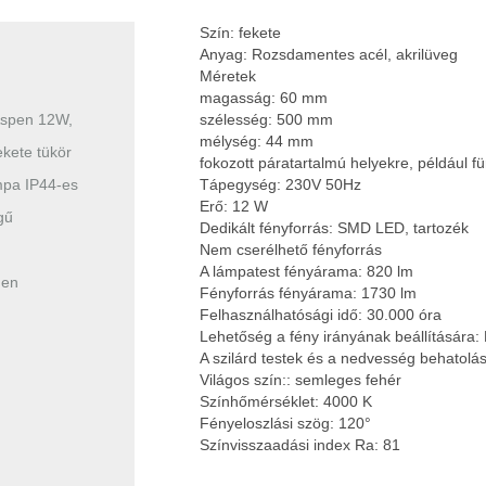
Szín: fekete
Anyag: Rozsdamentes acél, akrilüveg
Méretek
magasság: 60 mm
Aspen 12W,
szélesség: 500 mm
mélység: 44 mm
ekete tükör
fokozott páratartalmú helyekre, például f
ámpa IP44-es
Tápegység: 230V 50Hz
Erő: 12 W
gű
Dedikált fényforrás: SMD LED, tartozék
Nem cserélhető fényforrás
A lámpatest fényárama: 820 lm
men
Fényforrás fényárama: 1730 lm
Felhasználhatósági idő: 30.000 óra
Lehetőség a fény irányának beállítására
A szilárd testek és a nedvesség behatolá
Világos szín:: semleges fehér
Színhőmérséklet: 4000 K
Fényeloszlási szög: 120°
Színvisszaadási index Ra: 81