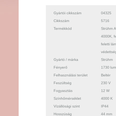
Gyártói cikkszám
04325
Cikkszám
5716
Termékkód
Strühm 
4000K, f
feletti l
védettsé
Gyártó / márka
Strühm
Fényerő
1730 lu
Felhasználási terület
Beltér
Feszültség
230 V
Fogyasztás
12 W
Színhőmérséklet
4000 K
Vízállósági szint
IP44
Hosszúság
44 mm