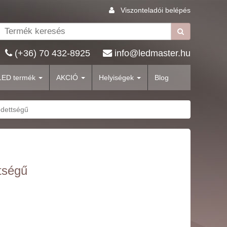
Viszonteladói belépés
(+36) 70 432-8925
info@ledmaster.hu
LED termék
AKCIÓ
Helyiségek
Blog
édettségű
tségű