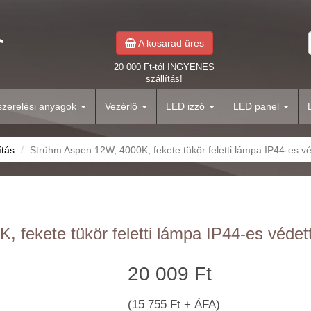
A kosarad üres
20 000 Ft-tól INGYENES
szállítás!
yszerelési anyagok
Vezérlő
LED izzó
LED panel
ítás
Strühm Aspen 12W, 4000K, fekete tükör feletti lámpa IP44-es v
 fekete tükör feletti lámpa IP44-es védet
20 009 Ft
(15 755 Ft + ÁFA)