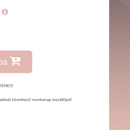
.
rba
GYENES!
lését következő munkanap kiszállítjuk!