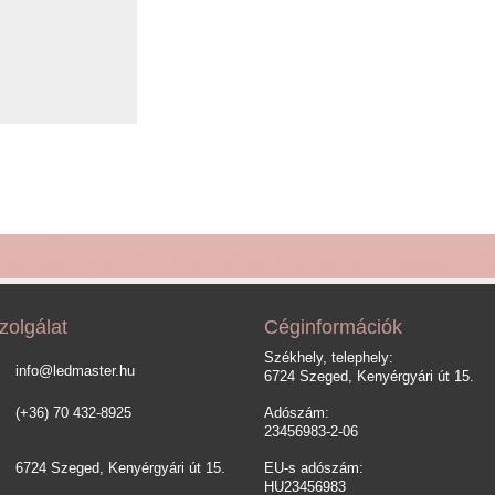
zolgálat
Céginformációk
Székhely, telephely:
info@ledmaster.hu
6724 Szeged, Kenyérgyári út 15.
(+36) 70 432-8925
Adószám:
23456983-2-06
6724 Szeged, Kenyérgyári út 15.
EU-s adószám:
HU23456983