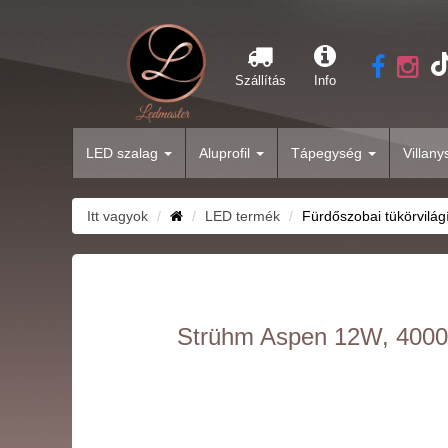
Szállítás
Info
LED szalag
Aluprofil
Tápegység
Villan
Itt vagyok
LED termék
Fürdőszobai tükörvilág
Strühm Aspen 12W, 4000K,