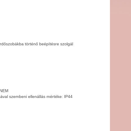
ürdőszobákba történő beépítésre szolgál
: NEM
sával szembeni ellenállás mértéke: IP44