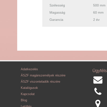
Szélesség
500 mm
Magasság
60 mm
Garancia
2 év
Adatkezelés
Ügyféls
ÁSZF magánszemélyek részére
ÁSZF viszonteladók részére
Katalógusok
Kapcsolat
Blog
Letöltés