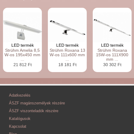
LED termék
LED termék
LED termék
Strühm Amelia 8,5
Strühm Roxana 13
Strühm Roxana
W-os 195x450 mm
W-os 111x600 mm
15W-os 111X900
...
...
mm ...
21 812 Ft
18 181 Ft
30 302 Ft
Adatkezelés
ÁSZF magánszemélyek részére
ÁSZF viszonteladók részére
Katalógusok
Kapcsolat