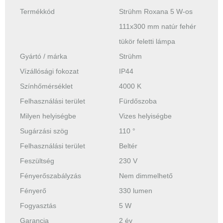
Termékkód
Strühm Roxana 5 W-os
111x300 mm natúr fehér
tükör feletti lámpa
Gyártó / márka
Strühm
Vízállósági fokozat
IP44
Színhőmérséklet
4000 K
Felhasználási terület
Fürdőszoba
Milyen helyiségbe
Vizes helyiségbe
Sugárzási szög
110 °
Felhasználási terület
Beltér
Feszültség
230 V
Fényerőszabályzás
Nem dimmelhető
Fényerő
330 lumen
Fogyasztás
5 W
Garancia
2 év