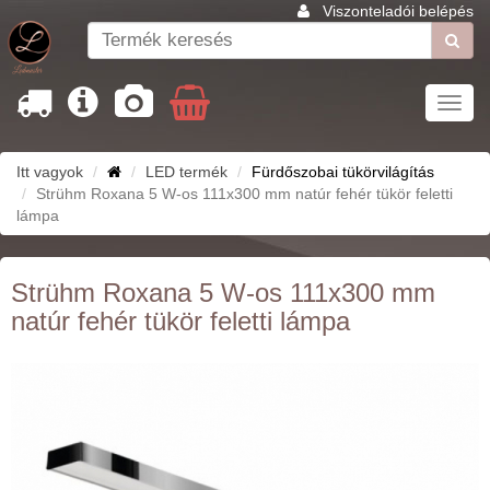
Viszonteladói belépés
Toggl
navig
Itt vagyok
LED termék
Fürdőszobai tükörvilágítás
Strühm Roxana 5 W-os 111x300 mm natúr fehér tükör feletti
lámpa
Strühm Roxana 5 W-os 111x300 mm
natúr fehér tükör feletti lámpa