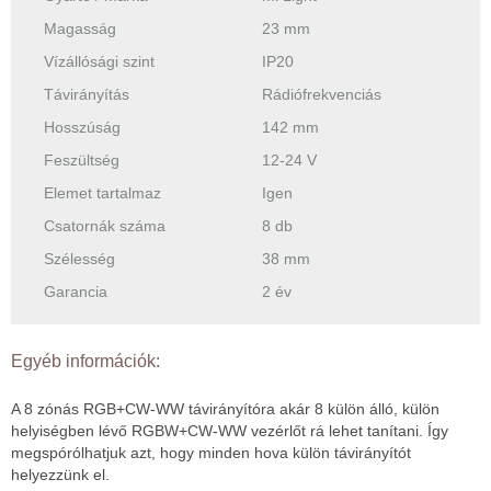
Magasság
23 mm
Vízállósági szint
IP20
Távirányítás
Rádiófrekvenciás
Hosszúság
142 mm
Feszültség
12-24 V
Elemet tartalmaz
Igen
Csatornák száma
8 db
Szélesség
38 mm
Garancia
2 év
Egyéb információk:
A 8 zónás RGB+CW-WW távirányítóra akár 8 külön álló, külön
helyiségben lévő RGBW+CW-WW vezérlőt rá lehet tanítani. Így
megspórólhatjuk azt, hogy minden hova külön távirányítót
helyezzünk el.