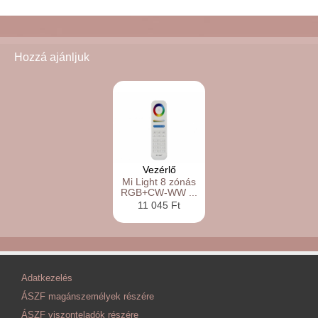
Hozzá ajánljuk
Vezérlő
Mi Light 8 zónás
RGB+CW-WW ...
11 045 Ft
Adatkezelés
ÁSZF magánszemélyek részére
ÁSZF viszonteladók részére