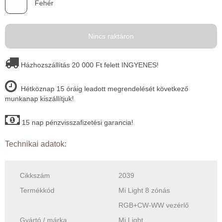
Fehér
Nincs raktáron
Házhozszállítás 20 000 Ft felett INGYENES!
Hétköznap 15 óráig leadott megrendelését következő
munkanap kiszállítjuk!
15 nap pénzvisszafizetési garancia!
Technikai adatok:
Cikkszám
2039
Termékkód
Mi Light 8 zónás
RGB+CW-WW vezérlő
Gyártó / márka
Mi Light