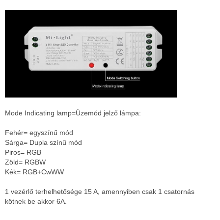
Mode Indicating lamp=Üzemód jelző lámpa:
Fehér= egyszínű mód
Sárga= Dupla színű mód
Piros= RGB
Zöld= RGBW
Kék= RGB+CwWW
1 vezérlő terhelhetősége 15 A, amennyiben csak 1 csatornás
kötnek be akkor 6A.