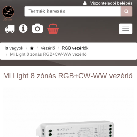
Viszonteladói belépés
Toggl
navig
Itt vagyok
Vezérlő
RGB vezérlők
Mi Light 8 zónás RGB+CW-WW vezérlő
Mi Light 8 zónás RGB+CW-WW vezérlő