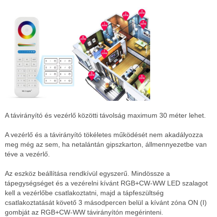
A távirányító és vezérlő közötti távolság maximum 30 méter lehet.
A vezérlő és a távirányító tökéletes működését nem akadályozza
meg még az sem, ha netalántán gipszkarton, állmennyezetbe van
téve a vezérlő.
Az eszköz beállítása rendkívül egyszerű. Mindössze a
tápegységséget és a vezérelni kívánt RGB+CW-WW LED szalagot
kell a vezérlőbe csatlakoztatni, majd a tápfeszültség
csatlakoztatását követő 3 másodpercen belül a kívánt zóna ON (I)
gombját az RGB+CW-WW távirányítón megérinteni.