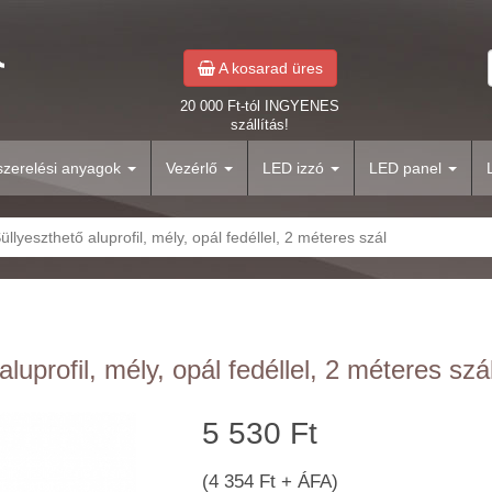
A kosarad üres
20 000 Ft-tól INGYENES
szállítás!
yszerelési anyagok
Vezérlő
LED izzó
LED panel
üllyeszthető aluprofil, mély, opál fedéllel, 2 méteres szál
luprofil, mély, opál fedéllel, 2 méteres szá
5 530 Ft
(4 354 Ft + ÁFA)