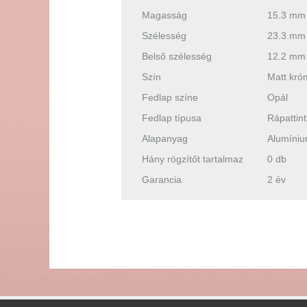
Magasság
15.3 mm
Szélesség
23.3 mm
Belső szélesség
12.2 mm
Szín
Matt kró
Fedlap színe
Opál
Fedlap típusa
Rápattin
Alapanyag
Alumíni
Hány rögzítőt tartalmaz
0 db
Garancia
2 év