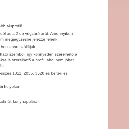
bb aluprofil!
fedél ás a 2 db végzáró árát. Amennyiben
rem
megjegyzésbe
jelezze felénk.
hosszban szállítjuk.
ntható szemből, így könnyedén szerelhető a
re is szerelhető a profil, ahol nem jöhet
ás.
 összes 1311, 2835, 3528 és beltéri és
bbi helyeken:
coknál, konyhapultnál,