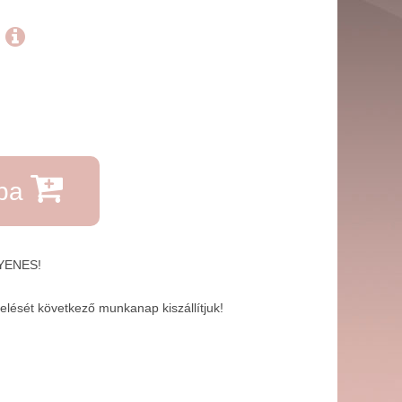
.
rba
GYENES!
lését következő munkanap kiszállítjuk!