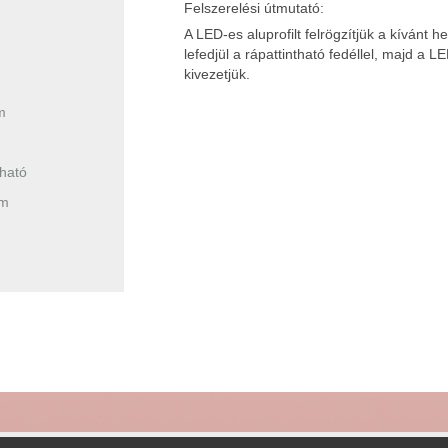
Felszerelési útmutató:
A LED-es aluprofilt felrögzítjük a kívánt h
lefedjül a rápattintható fedéllel, majd a L
kivezetjük.
m
tható
um