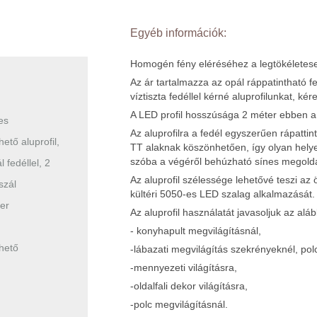
Egyéb információk:
Homogén fény eléréséhez a legtökéletese
Az ár tartalmazza az opál ráppatintható 
víztiszta fedéllel kérné aluprofilunkat, ké
A LED profil hosszúsága 2 méter ebben a 
es
Az aluprofilra a fedél egyszerűen rápatti
hető aluprofil,
TT alaknak köszönhetően, így olyan helyek
szóba a végéről behúzható sínes megold
l fedéllel, 2
Az aluprofil szélessége lehetővé teszi az
szál
kültéri 5050-es LED szalag alkalmazását.
er
Az aluprofil használatát javasoljuk az alá
- konyhapult megvilágításnál,
hető
-lábazati megvilágítás szekrényeknél, pol
-mennyezeti világításra,
-oldalfali dekor világításra,
-polc megvilágításnál.