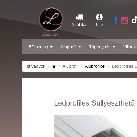
Szállítás
Info
LED szalag
Aluprofil
Tápegység
Villan
Itt vagyok
Aluprofil
Aluprofilok
Ledprofiles S
Ledprofiles Süllyeszthető a