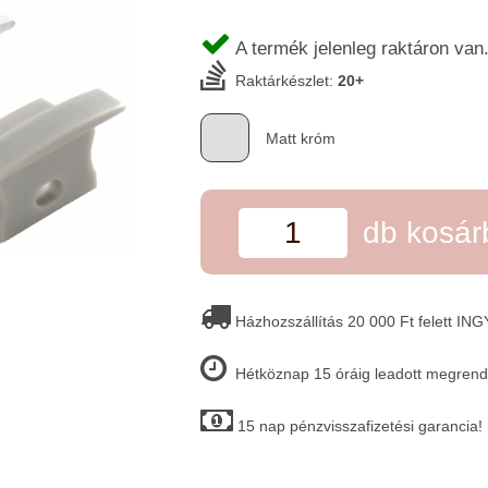
A termék jelenleg raktáron van
Raktárkészlet:
20+
Matt króm
db kosá
Házhozszállítás 20 000 Ft felett IN
Hétköznap 15 óráig leadott megrende
15 nap pénzvisszafizetési garancia!