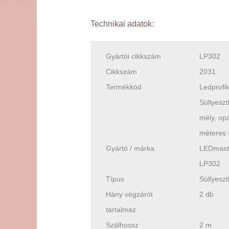
Technikai adatok:
Gyártói cikkszám
LP302
Cikkszám
2031
Termékkód
Ledprofil
Süllyeszt
mély, opá
méteres 
Gyártó / márka
LEDmast
LP302
Típus
Süllyeszt
Hány végzárót
2 db
tartalmaz
Szálhossz
2 m