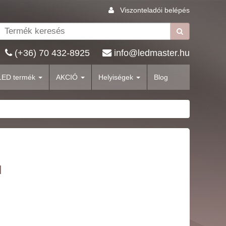
Viszonteladói belépés
(+36) 70 432-8925
info@ledmaster.hu
LED termék
AKCIÓ
Helyiségek
Blog
l