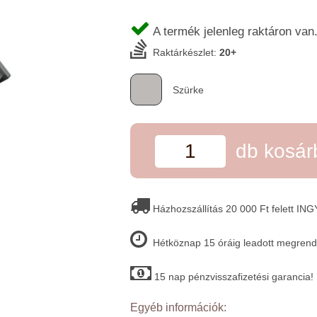
A termék jelenleg raktáron van
Raktárkészlet:
20+
Szürke
db kosá
Házhozszállítás 20 000 Ft felett IN
Hétköznap 15 óráig leadott megrende
15 nap pénzvisszafizetési garancia!
Egyéb információk: