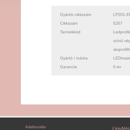
Gyártói cikkszám
LP201-E
Cikkszám
5257
Termékkód
Ledprofil
színű vé
aluprofil
Gyártó / márka
LEDmast
Garancia
0 év
Adatkezelés
Ügyféls