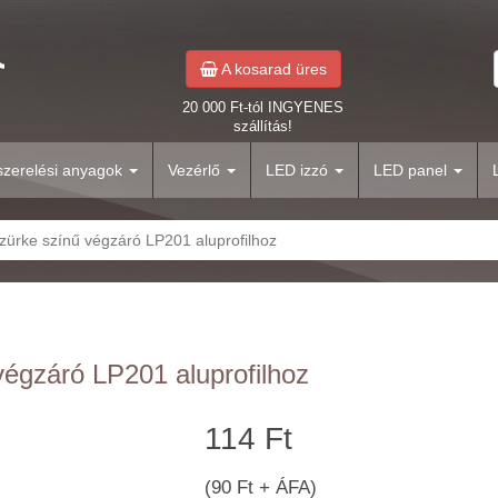
A kosarad üres
20 000 Ft-tól INGYENES
szállítás!
yszerelési anyagok
Vezérlő
LED izzó
LED panel
szürke színű végzáró LP201 aluprofilhoz
végzáró LP201 aluprofilhoz
114 Ft
(90 Ft + ÁFA)