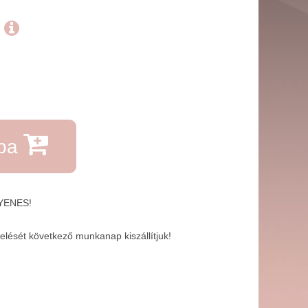
.
rba
GYENES!
lését következő munkanap kiszállítjuk!