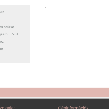
-
ND
es szürke
gzáró LP201
hoz
er
zolgálat
Céginformációk