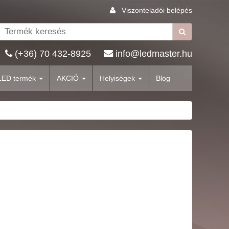
Viszonteladói belépés
(+36) 70 432-8925
info@ledmaster.hu
LED termék
AKCIÓ
Helyiségek
Blog