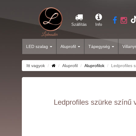
Szállítás
Info
LED szalag
Aluprofil
Tápegység
Villan
Itt vagyok
Aluprofil
Aluprofilok
Ledprofiles 
Ledprofiles szürke színű 