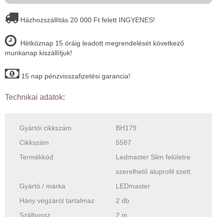
Házhozszállítás 20 000 Ft felett INGYENES!
Hétköznap 15 óráig leadott megrendelését következő
munkanap kiszállítjuk!
15 nap pénzvisszafizetési garancia!
Technikai adatok:
Gyártói cikkszám
BH179
Cikkszám
5587
Termékkód
Ledmaster Slim felületre
szerelhető aluprofil szett
Gyártó / márka
LEDmaster
Hány végzárót tartalmaz
2 db
Szálhossz
2 m