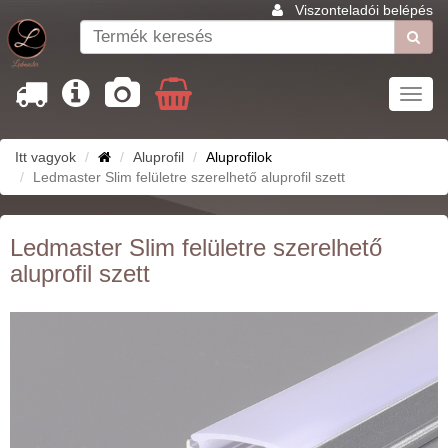
Viszonteladói belépés
Toggl
navig
Itt vagyok
Aluprofil
Aluprofilok
Ledmaster Slim felületre szerelhető aluprofil szett
Ledmaster Slim felületre szerelhető
aluprofil szett