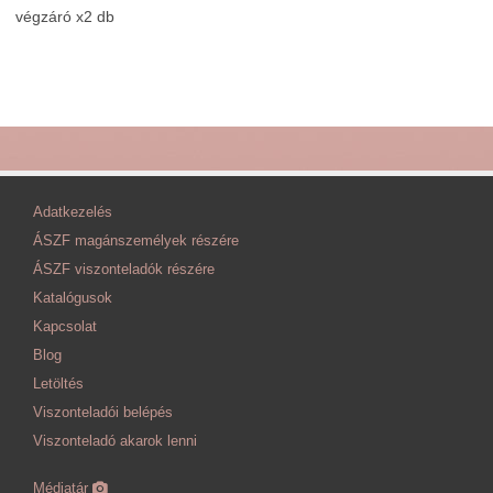
végzáró x2 db
Adatkezelés
ÁSZF magánszemélyek részére
ÁSZF viszonteladók részére
Katalógusok
Kapcsolat
Blog
Letöltés
Viszonteladói belépés
Viszonteladó akarok lenni
Médiatár