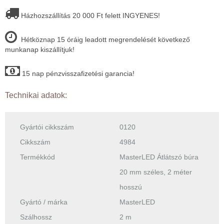
Házhozszállítás 20 000 Ft felett INGYENES!
Hétköznap 15 óráig leadott megrendelését következő
munkanap kiszállítjuk!
15 nap pénzvisszafizetési garancia!
Technikai adatok:
Gyártói cikkszám
0120
Cikkszám
4984
Termékkód
MasterLED Átlátszó búra
20 mm széles, 2 méter
hosszú
Gyártó / márka
MasterLED
Szálhossz
2 m