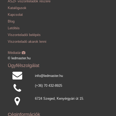
ÁSZF viszonteladók részére
Katalógusok
Kapcsolat
Blog
Letöltés
Viszonteladói belépés
Viszonteladó akarok lenni
Médiatár
© ledmaster.hu
Ügyfélszolgálat
info@ledmaster.hu
(+36) 70 432-8925
6724 Szeged, Kenyérgyári út 15.
Céginformációk