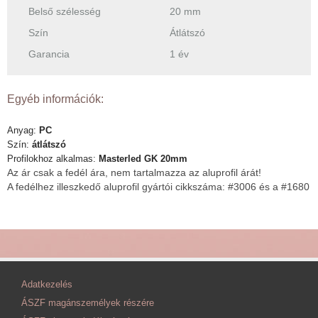
Belső szélesség
20 mm
Szín
Átlátszó
Garancia
1 év
Egyéb információk:
Anyag:
PC
Szín:
átlátszó
Profilokhoz alkalmas:
Masterled GK 20mm
Az ár csak a fedél ára, nem tartalmazza az aluprofil árát!
A fedélhez illeszkedő aluprofil gyártói cikkszáma: #3006 és a #1680
Adatkezelés
ÁSZF magánszemélyek részére